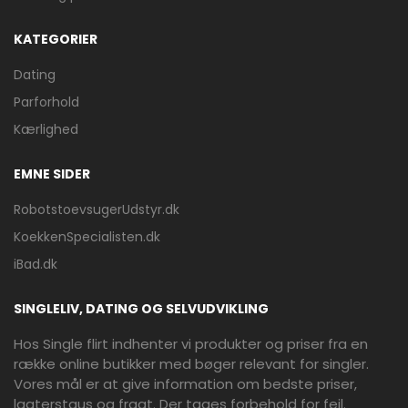
KATEGORIER
Dating
Parforhold
Kærlighed
EMNE SIDER
RobotstoevsugerUdstyr.dk
KoekkenSpecialisten.dk
iBad.dk
SINGLELIV, DATING OG SELVUDVIKLING
Hos Single flirt indhenter vi produkter og priser fra en
række online butikker med bøger relevant for singler.
Vores mål er at give information om bedste priser,
lagterstaus og fragt. Der tages forbehold for fejl.