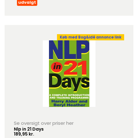
udvalgt
Køb med Bog&idé annonce link
Se oversigt over priser her
Nlp in 21 Days
189,95 kr.