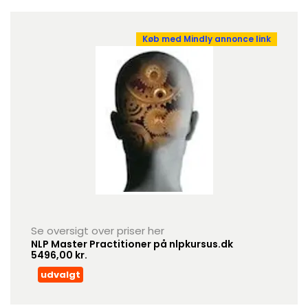
Køb med Mindly annonce link
Se oversigt over priser her
NLP Master Practitioner på nlpkursus.dk
5496,00 kr.
udvalgt