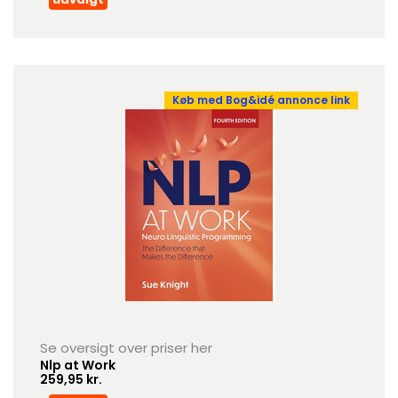
Køb med Bog&idé annonce link
Se oversigt over priser her
Nlp at Work
259,95 kr.