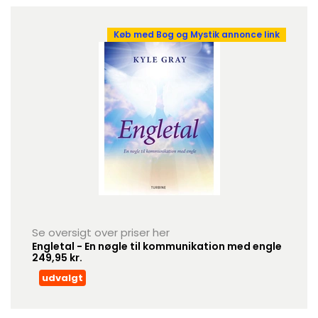
Køb med Bog og Mystik annonce link
Se oversigt over priser her
Engletal - En nøgle til kommunikation med engle
249,95 kr.
udvalgt