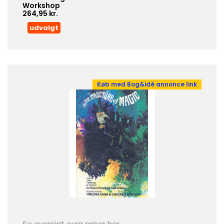
Workshop
264,95 kr.
udvalgt
Køb med Bog&idé annonce link
Se oversigt over priser her