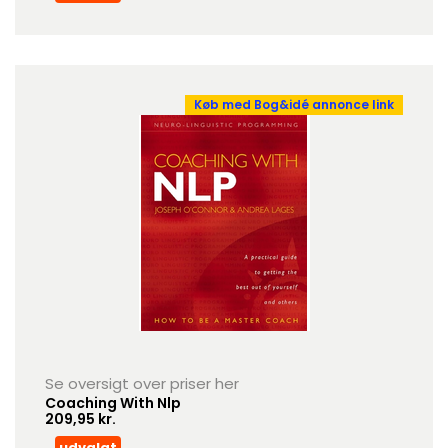
Køb med Bog&idé annonce link
Se oversigt over priser her
Coaching With Nlp
209,95 kr.
udvalgt