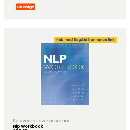
udvalgt
Køb med Bog&idé annonce link
Se oversigt over priser her
Nlp Workbook