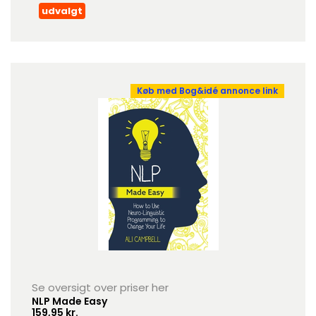
udvalgt
Køb med Bog&idé annonce link
Se oversigt over priser her
NLP Made Easy
159,95 kr.