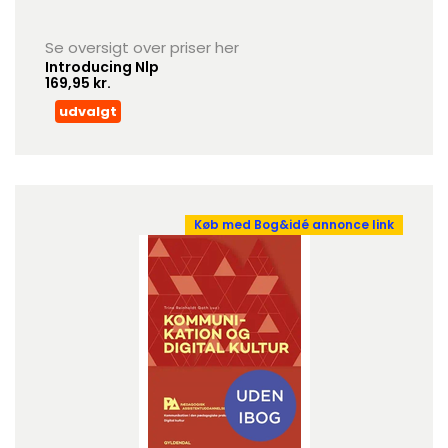
Se oversigt over priser her
Introducing Nlp
169,95 kr.
udvalgt
Køb med Bog&idé annonce link