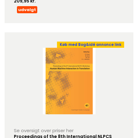
209,95 kr.
udvalgt
Køb med Bog&idé annonce link
Se oversigt over priser her
Proceedings of the 8th International NLPCS