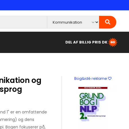
DEL AF BILLIG PRIS DK
ikation og
Bog&idé reklame
 sprog
ind 1" er en omfattende
ammering) og dens
i. Bogen fokuserer på,