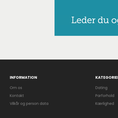
INFORMATION
KATEGORIE
Om os
Dating
Kontakt
Parforhold
Vilkår og person data
Kærlighed