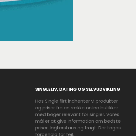
SINGLELIV, DATING OG SELVUDVIKLING
Hos Single flirt indhenter vi produkter
og priser fra en række online butikker
med bøger relevant for singler. Vores
mål er at give information om bedste
priser, lagterstaus og fragt. Der tages
forbehold for fejl.