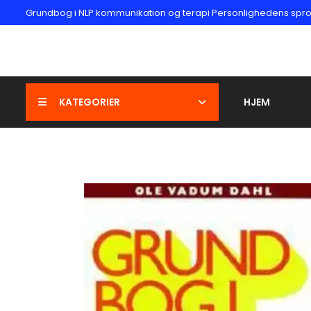
Grundbog i NLP kommunikation og terapi Personlighedens sprog |
KATEGORIER
HJEM