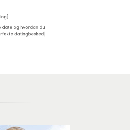
ling]
te date og hvordan du
]
rfekte datingbesked