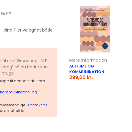
 NLP?
- bind 1" er velegnet både
Mere information
smål om "Grundbog i NLP
AUTISME OG
sprog" så du bedre kan
KOMMUNIKATION
n bruge.
299,00 kr.
ilbage til denne side som
lp-kommunikation-og-
 ufuldstændige.
Kontakt os
dre indholdet.