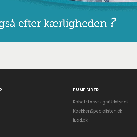
R
EMNE SIDER
RobotstoevsugerUdstyr.dk
KoekkenSpecialisten.dk
iBad.dk