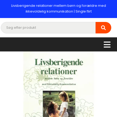
Livsberigende relationer mellem børn og forældre med
ikkevoldelig kommunikation | Single flirt