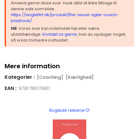
Anvend gerne disse svar. Husk altid at linke tilbage til
denne side som kilde:
https://singleflirt.dk/produkt/the-visual-agile-coach-
playbook/
NB
: Vores svar kan indeholde fejl eller være
ufuldstændige.
Kontakt os gerne
, hvis du opdager noget,
så vi kan forbedre indholdet.
Mere information
Kategorier :
[Coaching]
[Kærlighed]
EAN :
9781780176611
Bog&idé reklame