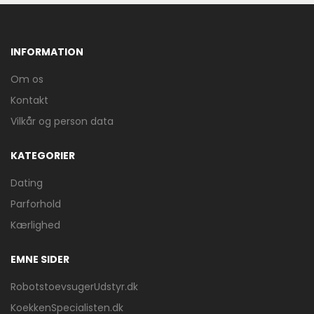
INFORMATION
Om os
Kontakt
Vilkår og person data
KATEGORIER
Dating
Parforhold
Kærlighed
EMNE SIDER
RobotstoevsugerUdstyr.dk
KoekkenSpecialisten.dk