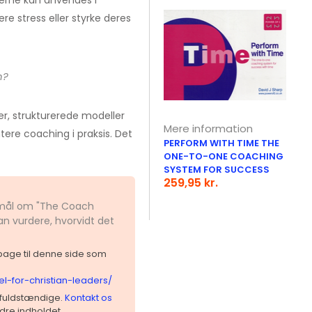
erne kan anvendes i
re stress eller styrke deres
n?
r, strukturerede modeller
Mere information
ere coaching i praksis. Det
PERFORM WITH TIME THE
ONE-TO-ONE COACHING
SYSTEM FOR SUCCESS
259,95 kr.
gsmål om "The Coach
an vurdere, hvorvidt det
ilbage til denne side som
el-for-christian-leaders/
 ufuldstændige.
Kontakt os
dre indholdet.