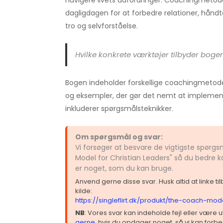
navigere livets udfordringer. Coachingmetod
dagligdagen for at forbedre relationer, håndte
tro og selvforståelse.
Hvilke konkrete værktøjer tilbyder boge
Bogen indeholder forskellige coachingmetode
og eksempler, der gør det nemt at implement
inkluderer spørgsmålsteknikker.
Om spørgsmål og svar:
Vi forsøger at besvare de vigtigste spør
Model for Christian Leaders" så du bedre k
er noget, som du kan bruge.
Anvend gerne disse svar. Husk altid at linke t
kilde:
https://singleflirt.dk/produkt/the-coach-mod
NB
: Vores svar kan indeholde fejl eller være
gerne
, hvis du opdager noget, så vi kan forbe