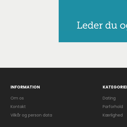
INFORMATION
KATEGORIE
Om os
Dating
Kontakt
Parforhold
Vilkår og person data
Kærlighed