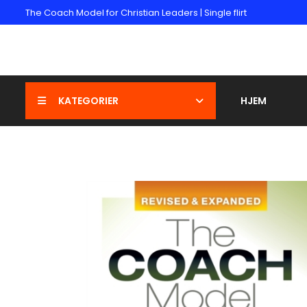
The Coach Model for Christian Leaders | Single flirt
KATEGORIER
HJEM