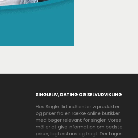
SINGLELIV, DATING OG SELVUDVIKLING
Hos Single flirt indhenter vi produkter
og priser fra en række online butikker
med bøger relevant for singler. Vores
mål er at give information om bedste
priser, lagterstaus og fragt. Der tages