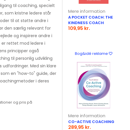
gang til coaching, specielt
Mere information
r, som kristne ledere står
A POCKET COACH: THE
der til at støtte andre i
KINDNESS COACH
109,95 kr.
ør den særlig relevant for
vejlede og inspirere andre i
 er rettet mod ledere i
ens principper også
Bog&idé reklame
ing til personlig udvikling
s udfordringer. Med sin klare
 som en "how-to" guide, der
coachingmetoder i deres
tioner og pris på
Mere information
CO-ACTIVE COACHING
289,95 kr.