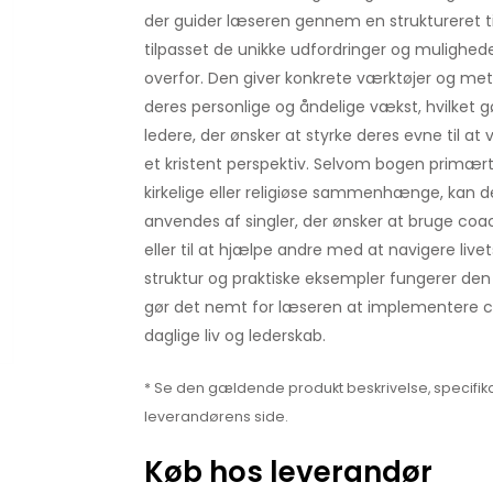
der guider læseren gennem en struktureret til
tilpasset de unikke udfordringer og mulighede
overfor. Den giver konkrete værktøjer og meto
deres personlige og åndelige vækst, hvilket g
ledere, der ønsker at styrke deres evne til at 
et kristent perspektiv. Selvom bogen primært
kirkelige eller religiøse sammenhænge, kan d
anvendes af singler, der ønsker at bruge coach
eller til at hjælpe andre med at navigere livet
struktur og praktiske eksempler fungerer den
gør det nemt for læseren at implementere 
daglige liv og lederskab.
* Se den gældende produkt beskrivelse, specifika
leverandørens side.
Køb hos leverandør