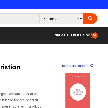
DEL AF BILLIG PRIS DK
ristian
Bog&idé reklame
rgan James Faith er en
e kristne ledere med at
fungerer som en håndbog,