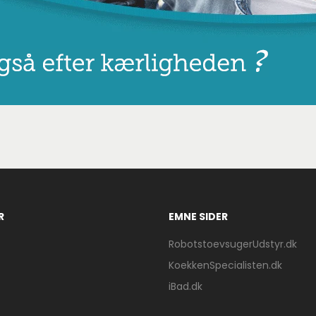
R
EMNE SIDER
RobotstoevsugerUdstyr.dk
KoekkenSpecialisten.dk
iBad.dk