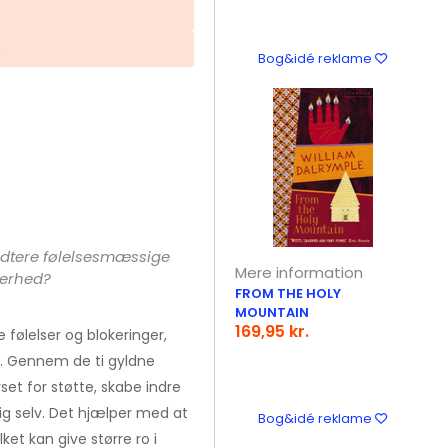
.
Bog&idé reklame
dtere følelsesmæssige
Mere information
kerhed?
FROM THE HOLY
MOUNTAIN
169,95 kr.
e følelser og blokeringer,
. Gennem de ti gyldne
et for støtte, skabe indre
ig selv. Det hjælper med at
Bog&idé reklame
ilket kan give større ro i