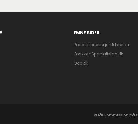
R
EMNE SIDER
RobotstoevsugerUdstyr.dk
KoekkenSpecialisten.dk
iBad.dk
Vi får kommission på s