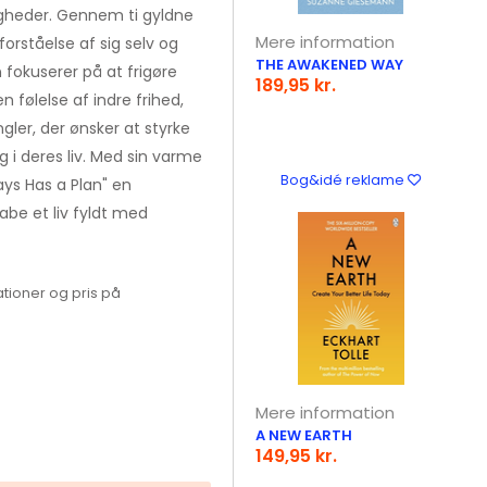
igheder. Gennem ti gyldne
Mere information
orståelse af sig selv og
THE AWAKENED WAY
n fokuserer på at frigøre
189,95 kr.
 følelse af indre frihed,
ngler, der ønsker at styrke
g i deres liv. Med sin varme
Bog&idé reklame
ays Has a Plan" en
kabe et liv fyldt med
tioner og pris på
Mere information
A NEW EARTH
149,95 kr.