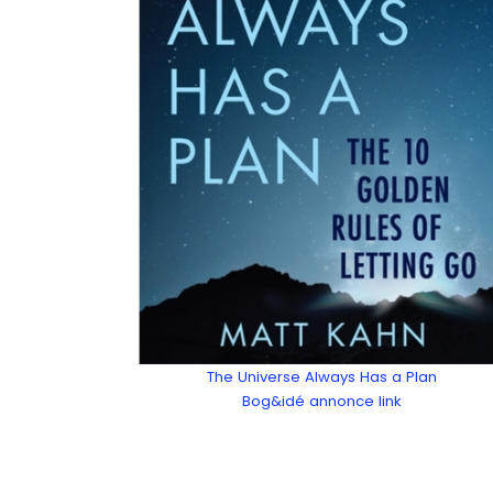
The Universe Always Has a Plan
Bog&idé annonce link