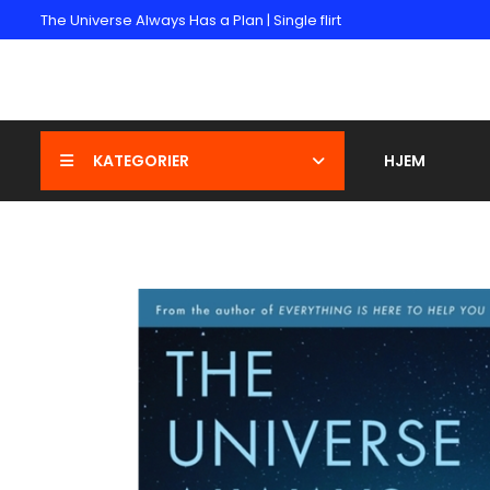
The Universe Always Has a Plan | Single flirt
KATEGORIER
HJEM