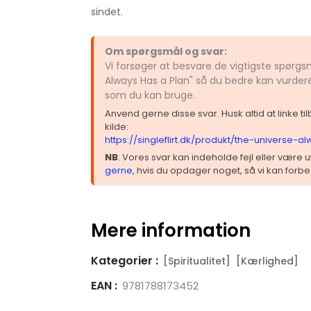
sindet.
Om spørgsmål og svar:
Vi forsøger at besvare de vigtigste spørg
Always Has a Plan" så du bedre kan vurdere
som du kan bruge.
Anvend gerne disse svar. Husk altid at linke t
kilde:
https://singleflirt.dk/produkt/the-universe-
NB
: Vores svar kan indeholde fejl eller være
gerne
, hvis du opdager noget, så vi kan forbe
Mere information
Kategorier :
[Spiritualitet]
[Kærlighed]
EAN :
9781788173452