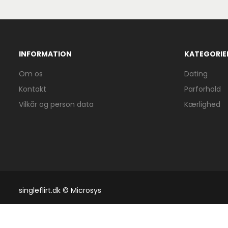
INFORMATION
KATEGORIE
Om os
Dating
Kontakt
Parforhold
Vilkår og person data
Kærlighed
singleflirt.dk © Microsys