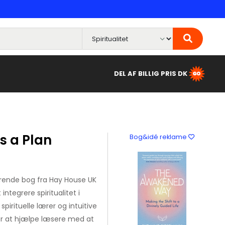
DEL AF BILLIG PRIS DK
s a Plan
Bog&idé reklame
rerende bog fra Hay House UK
integrere spiritualitet i
pirituelle lærer og intuitive
or at hjælpe læsere med at