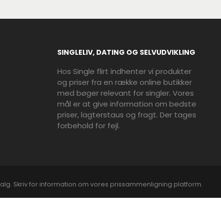
SINGLELIV, DATING OG SELVUDVIKLING
Hos Single flirt indhenter vi produkter
og priser fra en række online butikker
med bøger relevant for singler. Vores
mål er at give information om bedste
priser, lagterstaus og fragt. Der tages
forbehold for fejl.
alg. Skriv for information om vores prissammenligning platform.