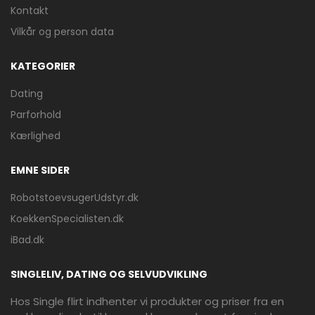
Kontakt
Vilkår og person data
KATEGORIER
Dating
Parforhold
Kærlighed
EMNE SIDER
RobotstoevsugerUdstyr.dk
KoekkenSpecialisten.dk
iBad.dk
SINGLELIV, DATING OG SELVUDVIKLING
Hos Single flirt indhenter vi produkter og priser fra en