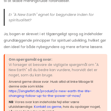
til at skabe meningsfulde forbindelser.
Er "A New Earth" egnet for begyndere inden for
spiritualitet?
Ja, bogen er skrevet i et tilgængeligt sprog og indeholder
grundlæggende principper for spirituel udvikling, hvilket gør
den ideel for både nybegyndere og mere erfarne læsere.
Om spørgsmål og svar:
Vi forsøger at besvare de vigtigste spørgsmål om "A
New Earth" så du bedre kan vurdere, hvorvidt det er
noget, som du kan bruge.
Anvend gerne disse svar. Husk altid at linke tilbage til
denne side som kilde:
https://singleflirt.dk/produkt/a-new-earth-the-life-
changing-follow-up-to-the-power-of-now/
NB
: Vores svar kan indeholde fejl eller være
ufuldstændige.
Kontakt os gerne
, hvis du opdager noget,