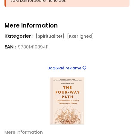
så vi kan forbedre indholdet.
Mere information
Kategorier :
[Spiritualitet]
[Kærlighed]
EAN :
9780141039411
Bog&idé reklame
Mere information