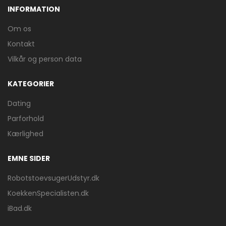
INFORMATION
Om os
Kontakt
Vilkår og person data
KATEGORIER
Dating
Parforhold
Kærlighed
EMNE SIDER
RobotstoevsugerUdstyr.dk
KoekkenSpecialisten.dk
iBad.dk