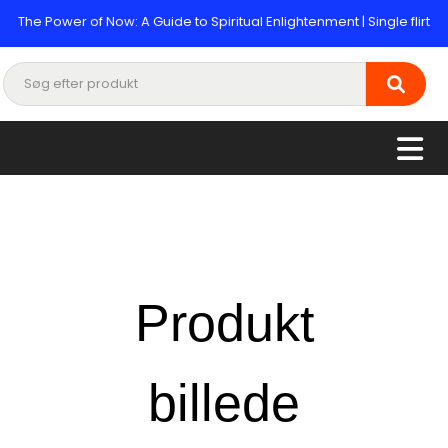
The Power of Now: A Guide to Spiritual Enlightenment | Single flirt