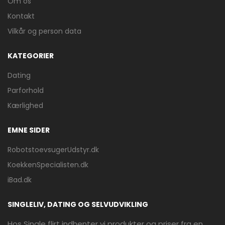
Om os
Kontakt
Vilkår og person data
KATEGORIER
Dating
Parforhold
Kærlighed
EMNE SIDER
RobotstoevsugerUdstyr.dk
KoekkenSpecialisten.dk
iBad.dk
SINGLELIV, DATING OG SELVUDVIKLING
Hos Single flirt indhenter vi produkter og priser fra en