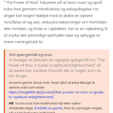
" The Power of Now" fokuserer på at leve i nuet og opnå
indre fred gennem mindfulness og selvopdagelse. For
singler kan bogen hjælpe med at skabe en dybere
forståelse af sig selv, reducere bekymringer om fremtiden
eller fortiden, og finde ro i øjeblikket. Det er en vejledning til
at styrke den personlige spirituelle rejse og opbygge et
mere meningsfuldt liv.
Om spørgsmål og svar:
Vi forsøger at besvare de vigtigste spørgsmål om "The
Power of Now: A Guide to Spiritual Enlightenment" så
du bedre kan vurdere, hvorvidt det er noget, som du
kan bruge.
Anvend gerne disse svar. Husk altid at linke tilbage til
denne side som kilde:
https://singleflirt.dk/produkt/the-power-of-now-a-guide-
to-spiritual-enlightenment/
NB
: Vores svar kan indeholde fejl eller være
ufuldstændige.
Kontakt os gerne
, hvis du opdager noget,
så vi kan forbedre indholdet.