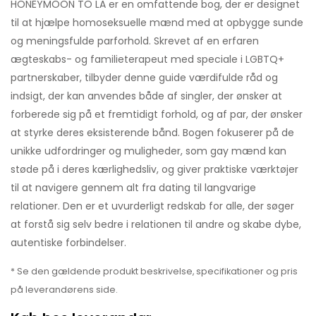
HONEYMOON TO LA er en omfattende bog, der er designet
til at hjælpe homoseksuelle mænd med at opbygge sunde
og meningsfulde parforhold. Skrevet af en erfaren
ægteskabs- og familieterapeut med speciale i LGBTQ+
partnerskaber, tilbyder denne guide værdifulde råd og
indsigt, der kan anvendes både af singler, der ønsker at
forberede sig på et fremtidigt forhold, og af par, der ønsker
at styrke deres eksisterende bånd. Bogen fokuserer på de
unikke udfordringer og muligheder, som gay mænd kan
støde på i deres kærlighedsliv, og giver praktiske værktøjer
til at navigere gennem alt fra dating til langvarige
relationer. Den er et uvurderligt redskab for alle, der søger
at forstå sig selv bedre i relationen til andre og skabe dybe,
autentiske forbindelser.
* Se den gældende produkt beskrivelse, specifikationer og pris
på leverandørens side.