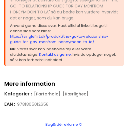
GO-TO RELATIONSHIP GUIDE FOR GAY MENFROM
HONEYMOON TO LA" så du bedre kan vurdere, hvorvidt
det er noget, som du kan bruge.
Anvend gerne disse svar. Husk altid at linke tilbage til
denne side som kilde:
https://singleflirt.dk/produkt/the-go-to-relationship-
guide-for-gay-menfrom-honeymoon-to-la/
NB
: Vores svar kan indeholde fejl eller være
ufuldstændige.
Kontakt os gerne
, hvis du opdager noget,
så vi kan forbedre indholdet.
Mere information
Kategorier :
[Parforhold]
[Kærlighed]
EAN :
9781805012658
Bog&idé reklame