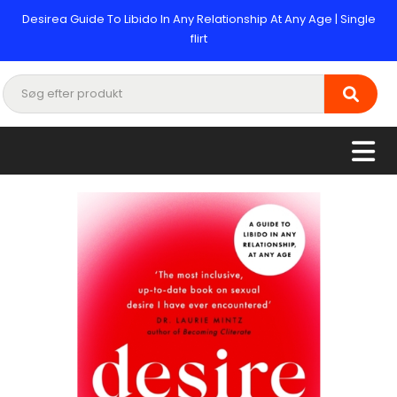
Desirea Guide To Libido In Any Relationship At Any Age | Single
flirt