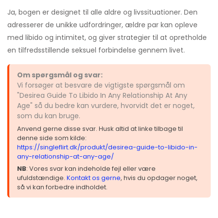
Ja, bogen er designet til alle aldre og livssituationer. Den
adresserer de unikke udfordringer, ældre par kan opleve
med libido og intimitet, og giver strategier til at opretholde
en tilfredsstillende seksuel forbindelse gennem livet.
Om spørgsmål og svar:
Vi forsøger at besvare de vigtigste spørgsmål om
"Desirea Guide To Libido In Any Relationship At Any
Age" så du bedre kan vurdere, hvorvidt det er noget,
som du kan bruge.
Anvend gerne disse svar. Husk altid at linke tilbage til
denne side som kilde:
https://singleflirt.dk/produkt/desirea-guide-to-libido-in-
any-relationship-at-any-age/
NB
: Vores svar kan indeholde fejl eller være
ufuldstændige.
Kontakt os gerne
, hvis du opdager noget,
så vi kan forbedre indholdet.