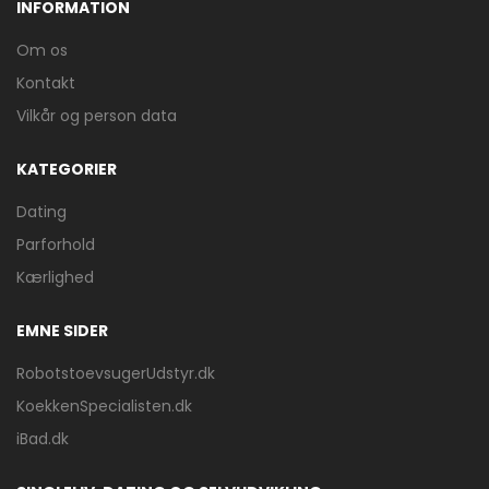
INFORMATION
Om os
Kontakt
Vilkår og person data
KATEGORIER
Dating
Parforhold
Kærlighed
EMNE SIDER
RobotstoevsugerUdstyr.dk
KoekkenSpecialisten.dk
iBad.dk