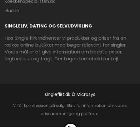
KoekkenSpecialisten.dk
iBad.dk
SINGLELIV, DATING OG SELVUDVIKLING
Hos Single flirt indhenter vi produkter og priser fra en
række online butikker med bøger relevant for singler.
Vores mål er at give information om bedste priser,
lagterstaus og fragt. Der tages forbehold for fejl.
singleflirt.dk © Microsys
Vi får kommission på salg. Skriv for information om vores
prissammenligning platform.