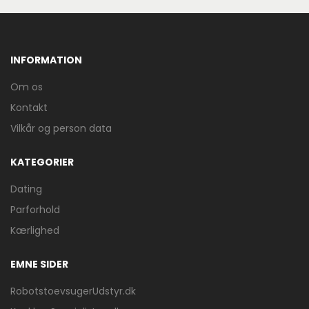
INFORMATION
Om os
Kontakt
Vilkår og person data
KATEGORIER
Dating
Parforhold
Kærlighed
EMNE SIDER
RobotstoevsugerUdstyr.dk