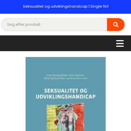
Seksualitet og udviklingshandicap | Single flirt