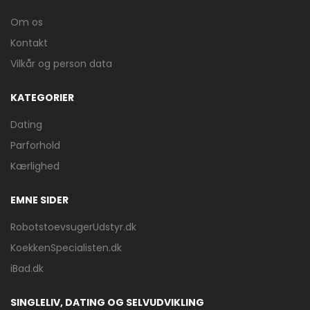
Om os
Kontakt
Vilkår og person data
KATEGORIER
Dating
Parforhold
Kærlighed
EMNE SIDER
RobotstoevsugerUdstyr.dk
KoekkenSpecialisten.dk
iBad.dk
SINGLELIV, DATING OG SELVUDVIKLING