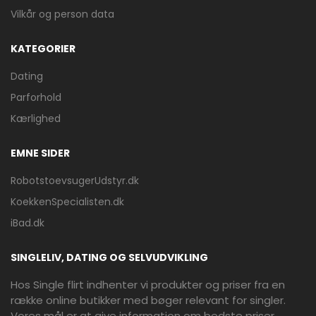
Vilkår og person data
KATEGORIER
Dating
Parforhold
Kærlighed
EMNE SIDER
RobotstoevsugerUdstyr.dk
KoekkenSpecialisten.dk
iBad.dk
SINGLELIV, DATING OG SELVUDVIKLING
Hos Single flirt indhenter vi produkter og priser fra en
række online butikker med bøger relevant for singler.
Vores mål er at give information om bedste priser,