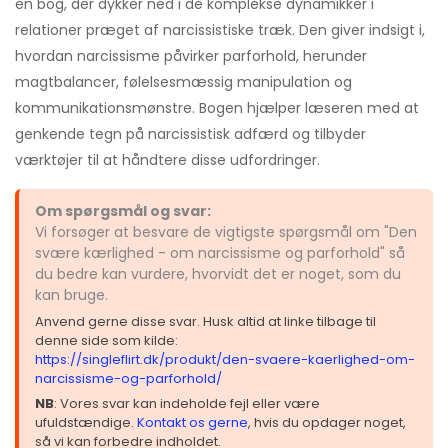
en bog, der dykker ned i de komplekse dynamikker i
relationer præget af narcissistiske træk. Den giver indsigt i,
hvordan narcissisme påvirker parforhold, herunder
magtbalancer, følelsesmæssig manipulation og
kommunikationsmønstre. Bogen hjælper læseren med at
genkende tegn på narcissistisk adfærd og tilbyder
værktøjer til at håndtere disse udfordringer.
Om spørgsmål og svar:
Vi forsøger at besvare de vigtigste spørgsmål om "Den
svære kærlighed - om narcissisme og parforhold" så
du bedre kan vurdere, hvorvidt det er noget, som du
kan bruge.
Anvend gerne disse svar. Husk altid at linke tilbage til
denne side som kilde:
https://singleflirt.dk/produkt/den-svaere-kaerlighed-om-
narcissisme-og-parforhold/
NB
: Vores svar kan indeholde fejl eller være
ufuldstændige.
Kontakt os gerne
, hvis du opdager noget,
så vi kan forbedre indholdet.