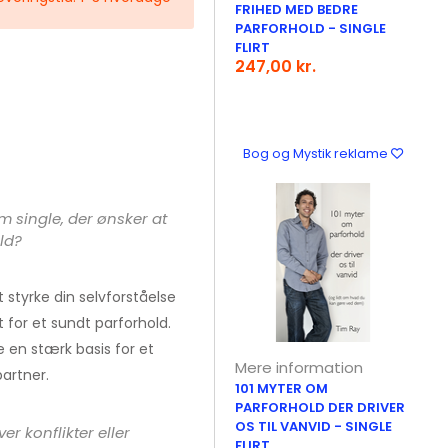
FRIHED MED BEDRE
PARFORHOLD - SINGLE
FLIRT
247,00 kr.
Bog og Mystik reklame
single, der ønsker at
ld?
t styrke din selvforståelse
 for et sundt parforhold.
e en stærk basis for et
Mere information
partner.
101 MYTER OM
PARFORHOLD DER DRIVER
OS TIL VANVID - SINGLE
er konflikter eller
FLIRT