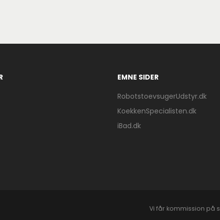
R
EMNE SIDER
RobotstoevsugerUdstyr.dk
KoekkenSpecialisten.dk
iBad.dk
Vi får kommission på s