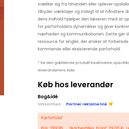
trækker sig fra hinanden eller oplever opslide
tilbyder værktøjer og indsigt til at håndtere
dens indhold hjælper den læseren med at op
for parforholdets dynamikker og giver konkret
nærheden og kommunikationen. Dette gør den
ressource for singler, der ønsker at forberede
kommende eller eksisterende parforhold.
* Se den gældende produkt beskrivelse, specifika
leverandørens side.
Køb hos leverandør
Bog&idé
Virksomhed
Partner reklame link
Parforhold
Pris: 299,95
Skal bestilles. Fragt: 29,00 kr.