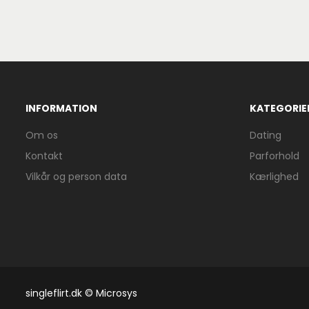
INFORMATION
KATEGORIE
Om os
Dating
Kontakt
Parforhold
Vilkår og person data
Kærlighed
singleflirt.dk © Microsys