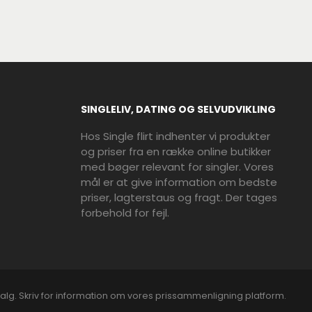
SINGLELIV, DATING OG SELVUDVIKLING
Hos Single flirt indhenter vi produkter
og priser fra en række online butikker
med bøger relevant for singler. Vores
mål er at give information om bedste
priser, lagterstaus og fragt. Der tages
forbehold for fejl.
alg. Skriv for information om vores prissammenligning platform.