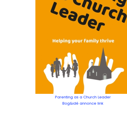
Parenting as a Church Leader
Bog&idé annonce link