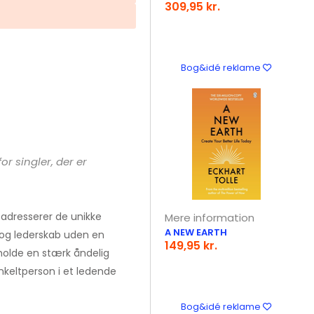
309,95 kr.
Bog&idé reklame
r singler, der er
n adresserer de unikke
Mere information
A NEW EARTH
 og lederskab uden en
149,95 kr.
tholde en stærk åndelig
enkeltperson i et ledende
Bog&idé reklame