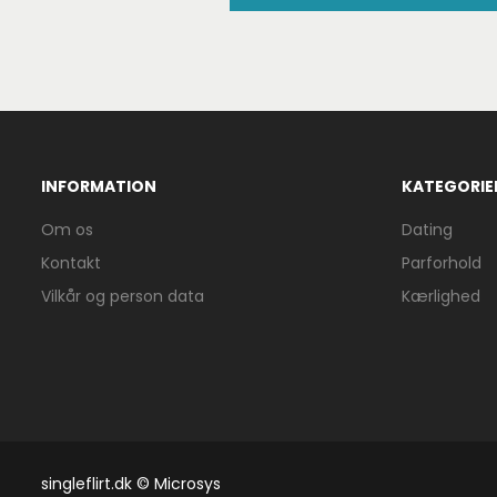
INFORMATION
KATEGORIE
Om os
Dating
Kontakt
Parforhold
Vilkår og person data
Kærlighed
singleflirt.dk © Microsys