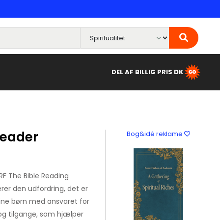
DEL AF BILLIG PRIS DK
Leader
Bog&idé reklame
RF The Bible Reading
rer den udfordring, det er
sine børn med ansvaret for
 og tilgange, som hjælper