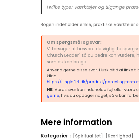
Hvilke typer værktøjer og tilgange præ
Bogen indeholder enkle, praktiske værktøjer s
Om spørgsmål og svar:
Vi forsøger at besvare de vigtigste spørg
Church Leader" så du bedre kan vurdere, h
som du kan bruge.
Anvend gerne disse svar. Husk altid at linke t
kilde:
https://singleflirt.dk/produkt/parenting-as-
NB
: Vores svar kan indeholde fejl eller være
gerne
, hvis du opdager noget, så vi kan forbe
Mere information
Kategorier :
[Spiritualitet]
[Kærlighed]