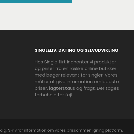
SINGLELIV, DATING OG SELVUDVIKLING
Hos Single flirt indhenter vi produkter
og priser fra en række online butikker
med bøger relevant for singler. Vores
mål er at give information om bedste
priser, lagterstaus og fragt. Der tages
forbehold for fejl.
alg. Skriv for information om vores prissammenligning platform.