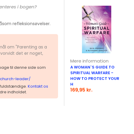
senteres i bogen?
åsom refleksionsøvelser.
smål om "Parenting as a
vorvidt det er noget,
Mere information
A WOMAN`S GUIDE TO
ilbage til denne side som
SPIRITUAL WARFARE -
HOW TO PROTECT YOUR
a-church-leader/
H
 ufuldstændige.
Kontakt os
169,95 kr.
dre indholdet.