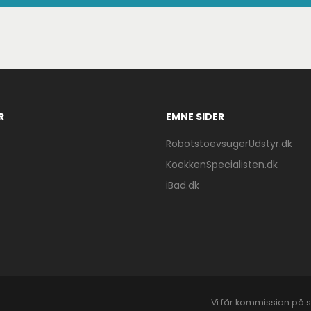
R
EMNE SIDER
RobotstoevsugerUdstyr.dk
KoekkenSpecialisten.dk
iBad.dk
Vi får kommission på s