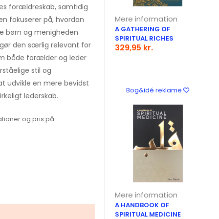
eres forældreskab, samtidig
Mere information
en fokuserer på, hvordan
A GATHERING OF
sine børn og menigheden
SPIRITUAL RICHES
gør den særlig relevant for
329,95 kr.
som både forælder og leder
rståelige stil og
at udvikle en mere bevidst
Bog&idé reklame
rkeligt lederskab.
tioner og pris på
Mere information
A HANDBOOK OF
SPIRITUAL MEDICINE