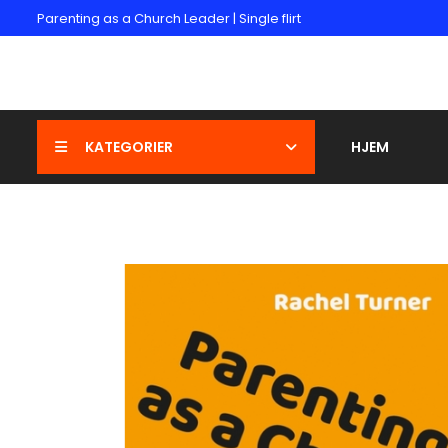
Parenting as a Church Leader | Single flirt
KATEGORIER
HJEM