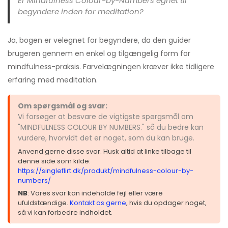
Er Mindfulness Colour-by-Numbers egnet til
begyndere inden for meditation?
Ja, bogen er velegnet for begyndere, da den guider
brugeren gennem en enkel og tilgængelig form for
mindfulness-praksis. Farvelægningen kræver ikke tidligere
erfaring med meditation.
Om spørgsmål og svar:
Vi forsøger at besvare de vigtigste spørgsmål om
"MINDFULNESS COLOUR BY NUMBERS." så du bedre kan
vurdere, hvorvidt det er noget, som du kan bruge.
Anvend gerne disse svar. Husk altid at linke tilbage til
denne side som kilde:
https://singleflirt.dk/produkt/mindfulness-colour-by-
numbers/
NB
: Vores svar kan indeholde fejl eller være
ufuldstændige.
Kontakt os gerne
, hvis du opdager noget,
så vi kan forbedre indholdet.