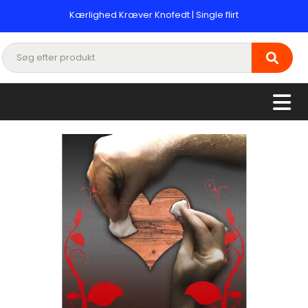
Kærlighed Kræver Knofedt | Single flirt