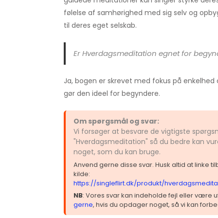
guidede meditationer kan singler styrke deres
følelse af samhørighed med sig selv og opbyg
til deres eget selskab.
Er Hverdagsmeditation egnet for begyn
Ja, bogen er skrevet med fokus på enkelhed o
gør den ideel for begyndere.
Om spørgsmål og svar:
Vi forsøger at besvare de vigtigste spørg
"Hverdagsmeditation" så du bedre kan vurd
noget, som du kan bruge.
Anvend gerne disse svar. Husk altid at linke t
kilde:
https://singleflirt.dk/produkt/hverdagsmedita
NB
: Vores svar kan indeholde fejl eller være
gerne
, hvis du opdager noget, så vi kan forbe