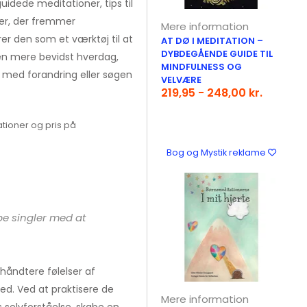
uidede meditationer, tips til
er, der fremmer
Mere information
rer den som et værktøj til at
AT DØ I MEDITATION –
DYBDEGÅENDE GUIDE TIL
en mere bevidst hverdag,
MINDFULNESS OG
r med forandring eller søgen
VELVÆRE
219,95 - 248,00 kr.
tioner og pris på
Bog og Mystik reklame
e singler med at
 håndtere følelser af
d. Ved at praktisere de
Mere information