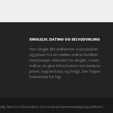
SINGLELIV, DATING OG SELVUDVIKLING
Hos Single flirt indhenter vi produkter
og priser fra en række online butikker
med bøger relevant for singler. Vores
mål er at give information om bedste
priser, lagterstaus og fragt. Der tages
forbehold for fejl.
alg. Skriv for information om vores prissammenligning platform.