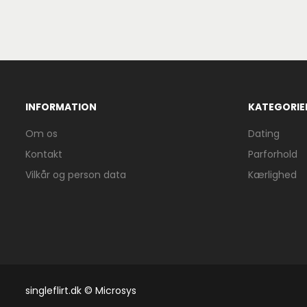
INFORMATION
KATEGORIE
Om os
Dating
Kontakt
Parforhold
Vilkår og person data
Kærlighed
singleflirt.dk © Microsys