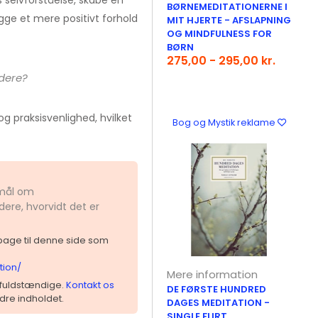
 selvforståelse, skabe en
BØRNEMEDITATIONERNE I
ge et mere positivt forhold
MIT HJERTE - AFSLAPNING
OG MINDFULNESS FOR
BØRN
275,00 - 295,00 kr.
dere?
g praksisvenlighed, hvilket
Bog og Mystik reklame
smål om
ere, hvorvidt det er
ilbage til denne side som
tion/
Mere information
 ufuldstændige.
Kontakt os
DE FØRSTE HUNDRED
dre indholdet.
DAGES MEDITATION -
SINGLE FLIRT