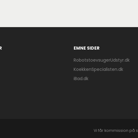
R
EMNE SIDER
RobotstoevsugerUdstyr.dk
KoekkenSpecialisten.dk
iBad.dk
Vi får kommission på s