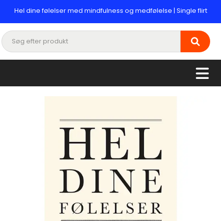
Hel dine følelser med mindfulness og medfølelse | Single flirt