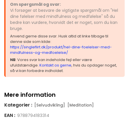
Om spørgsmål og svar:
Vi forsøger at besvare de vigtigste spørgsmål om "Hel
dine følelser med mindfulness og medfølelse" så du
bedre kan vurdere, hvorvidt det er noget, som du kan
bruge.
Anvend gerne disse svar. Husk altid at linke tilbage til
denne side som kilde:
https://singleflirt.dk/produkt/hel-dine-foelelser-med-
mindfulness-og-medfoelelse/
NB
: Vores svar kan indeholde fejl eller være
ufuldstændige.
Kontakt os gerne
, hvis du opdager noget,
så vi kan forbedre indholdet.
Mere information
Kategorier :
[Selvudvikling]
[Meditation]
EAN :
9788794183314