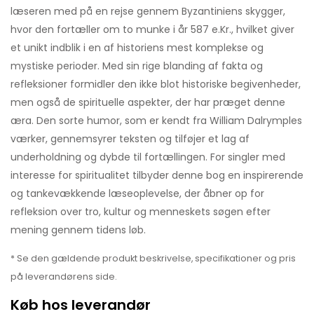
læseren med på en rejse gennem Byzantiniens skygger,
hvor den fortæller om to munke i år 587 e.Kr., hvilket giver
et unikt indblik i en af historiens mest komplekse og
mystiske perioder. Med sin rige blanding af fakta og
refleksioner formidler den ikke blot historiske begivenheder,
men også de spirituelle aspekter, der har præget denne
æra. Den sorte humor, som er kendt fra William Dalrymples
værker, gennemsyrer teksten og tilføjer et lag af
underholdning og dybde til fortællingen. For singler med
interesse for spiritualitet tilbyder denne bog en inspirerende
og tankevækkende læseoplevelse, der åbner op for
refleksion over tro, kultur og menneskets søgen efter
mening gennem tidens løb.
* Se den gældende produkt beskrivelse, specifikationer og pris
på leverandørens side.
Køb hos leverandør