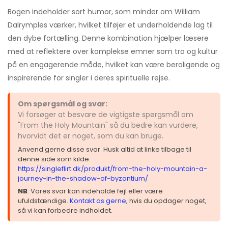
Bogen indeholder sort humor, som minder om William
Dalrymples værker, hvilket tilføjer et underholdende lag til
den dybe fortælling. Denne kombination hjælper læsere
med at reflektere over komplekse emner som tro og kultur
på en engagerende måde, hvilket kan være beroligende og
inspirerende for singler i deres spirituelle rejse.
Om spørgsmål og svar:
Vi forsøger at besvare de vigtigste spørgsmål om
"From the Holy Mountain" så du bedre kan vurdere,
hvorvidt det er noget, som du kan bruge.
Anvend gerne disse svar. Husk altid at linke tilbage til
denne side som kilde:
https://singleflirt.dk/produkt/from-the-holy-mountain-a-
journey-in-the-shadow-of-byzantium/
NB
: Vores svar kan indeholde fejl eller være
ufuldstændige.
Kontakt os gerne
, hvis du opdager noget,
så vi kan forbedre indholdet.