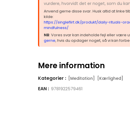
vurdere, hvorvidt det er noget, som du ka
Anvend gerne disse svar. Husk altid at linke t
kilde:
https://singleflirt.dk/produkt/daily-rituals-or
mindfulness/
NB
: Vores svar kan indeholde fejl eller være
gerne
, hvis du opdager noget, så vi kan forbe
Mere information
Kategorier :
[Meditation]
[Kærlighed]
EAN :
9781922579461