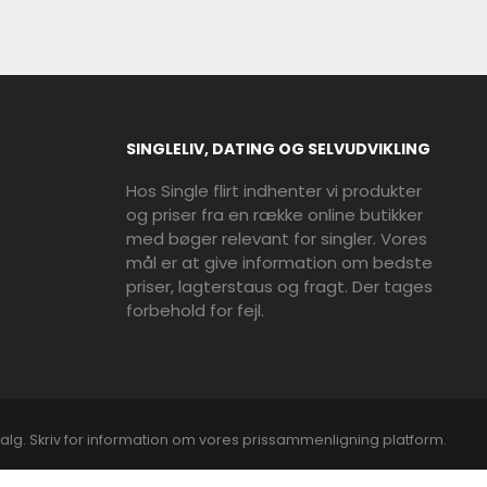
SINGLELIV, DATING OG SELVUDVIKLING
Hos Single flirt indhenter vi produkter
og priser fra en række online butikker
med bøger relevant for singler. Vores
mål er at give information om bedste
priser, lagterstaus og fragt. Der tages
forbehold for fejl.
alg. Skriv for information om vores prissammenligning platform.