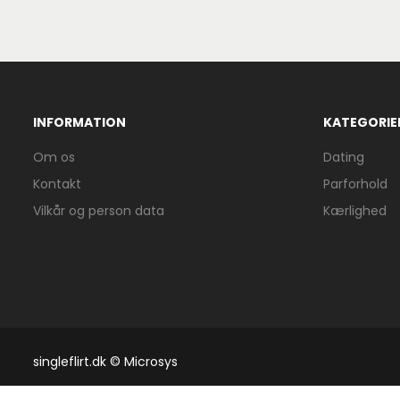
INFORMATION
KATEGORIE
Om os
Dating
Kontakt
Parforhold
Vilkår og person data
Kærlighed
singleflirt.dk © Microsys