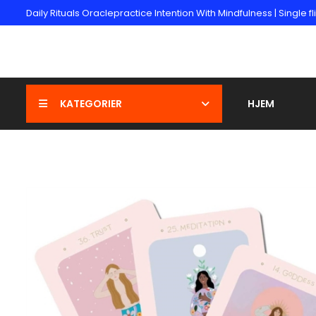
Daily Rituals Oraclepractice Intention With Mindfulness | Single fli
KATEGORIER
HJEM