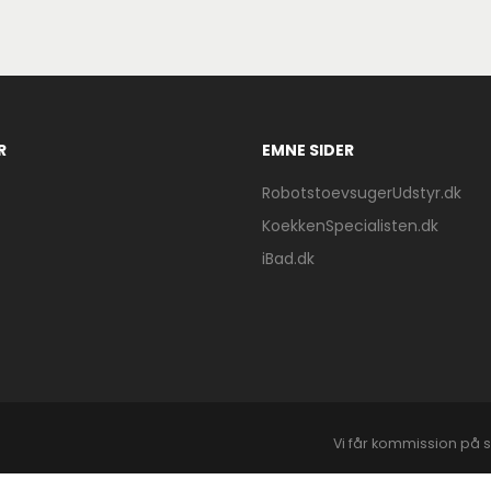
R
EMNE SIDER
RobotstoevsugerUdstyr.dk
KoekkenSpecialisten.dk
iBad.dk
Vi får kommission på s