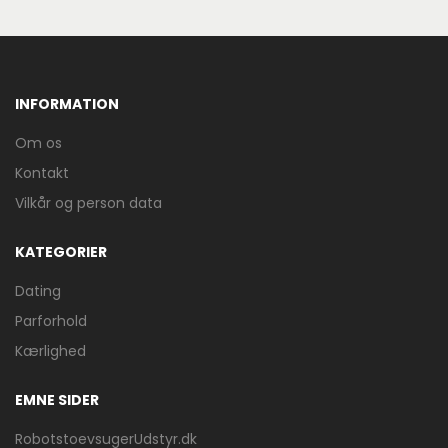
INFORMATION
Om os
Kontakt
Vilkår og person data
KATEGORIER
Dating
Parforhold
Kærlighed
EMNE SIDER
RobotstoevsugerUdstyr.dk