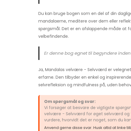
Du kan bruge bogen som en del af din daglig
mandalaerne, meditere over dem eller reflekt
spørgsmål. Det er en afslappende måde at fok
velbefindende.
Er denne bog egnet til begyndere inden 
Ja, Mandalas velvære - Selvværd er velegne
erfarne. Den tilbyder en enkel og inspirere
selvrefleksion og mindfulness på, uden behov f
Om spørgsmål og svar:
Vi forsøger at besvare de vigtigste spør
velvære - Selvværd for øget selvværd og 
vurdere, hvorvidt det er noget, som du ka
Anvend gerne disse svar. Husk altid at linke t