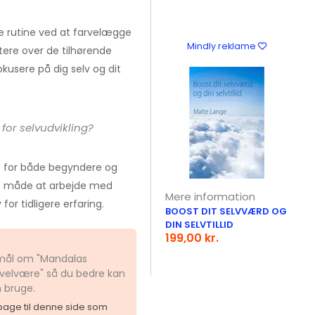
e rutine ved at farvelægge
Mindly reklame
ere over de tilhørende
usere på dig selv og dit
for selvudvikling?
t for både begyndere og
nde måde at arbejde med
Mere information
or tidligere erfaring.
BOOST DIT SELVVÆRD OG
DIN SELVTILLID
199,00 kr.
gsmål om "Mandalas
velvære" så du bedre kan
n bruge.
ilbage til denne side som