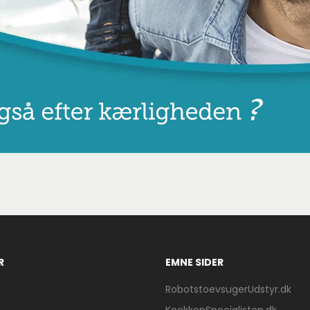
R
EMNE SIDER
RobotstoevsugerUdstyr.dk