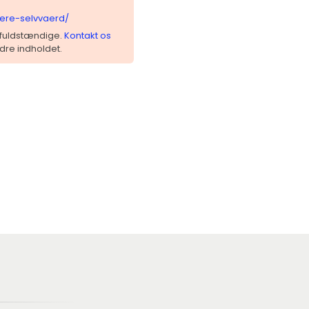
aere-selvvaerd/
 ufuldstændige.
Kontakt os
dre indholdet.