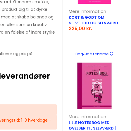
 selvværd. Gennem smukke,
rodukt dig til at dyrke
Mere information
er med at skabe balance og
KORT & GODT OM
SELVTILLID OG SELVVÆRD
tion eller som en kreativ
225,00 kr.
en følelse af indre styrke
tioner og pris på
Bog&idé reklame
leverandører
Mere information
Leveringstid: 1-3 hverdage -
LILLE NOTESBOG MED
ØVELSER TIL SELVVÆRD |