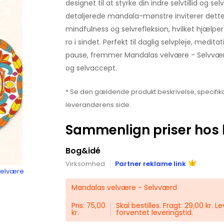
designet til at styrke din indre selvtillid og
detaljerede mandala-mønstre inviterer dette p
mindfulness og selvrefleksion, hvilket hjælp
ro i sindet. Perfekt til daglig selvpleje, medita
pause, fremmer Mandalas velvære - Selvværd 
og selvaccept.
* Se den gældende produkt beskrivelse, specifika
leverandørens side.
Sammenlign priser hos 
Bog&idé
Virksomhed
Partner reklame link
velvære
Mandalas velvære - Selvværd
Pris: 75,00
Skal bestilles. Fragt: 29,00 kr. 
kr.
forventet leveringstid.