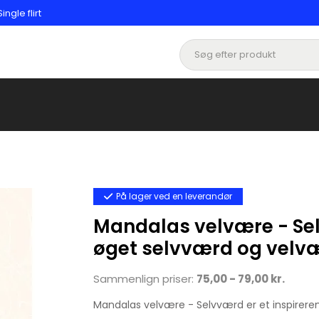
gle flirt
På lager ved en leverandør
Mandalas velvære - Se
øget selvværd og velv
Sammenlign priser:
75,00 - 79,00 kr.
Mandalas velvære - Selvværd er et inspirere