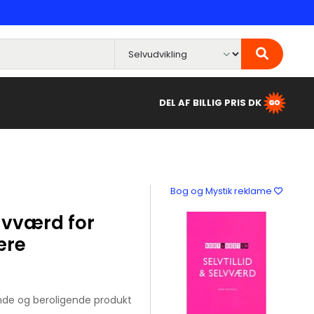
DEL AF BILLIG PRIS DK
Bog og Mystik reklame
lvværd for
ære
nde og beroligende produkt