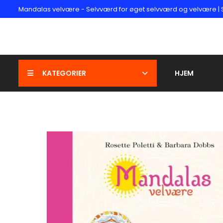
Mandalas velvære - Selvværd for øget selvværd og velvære | Sin
KATEGORIER
HJEM