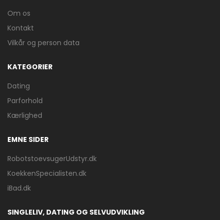
Om os
Kontakt
Vilkår og person data
KATEGORIER
Dating
Parforhold
Kærlighed
EMNE SIDER
RobotstoevsugerUdstyr.dk
KoekkenSpecialisten.dk
iBad.dk
SINGLELIV, DATING OG SELVUDVIKLING