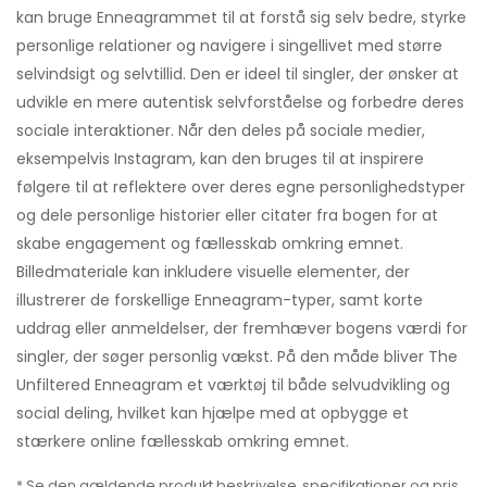
kan bruge Enneagrammet til at forstå sig selv bedre, styrke
personlige relationer og navigere i singellivet med større
selvindsigt og selvtillid. Den er ideel til singler, der ønsker at
udvikle en mere autentisk selvforståelse og forbedre deres
sociale interaktioner. Når den deles på sociale medier,
eksempelvis Instagram, kan den bruges til at inspirere
følgere til at reflektere over deres egne personlighedstyper
og dele personlige historier eller citater fra bogen for at
skabe engagement og fællesskab omkring emnet.
Billedmateriale kan inkludere visuelle elementer, der
illustrerer de forskellige Enneagram-typer, samt korte
uddrag eller anmeldelser, der fremhæver bogens værdi for
singler, der søger personlig vækst. På den måde bliver The
Unfiltered Enneagram et værktøj til både selvudvikling og
social deling, hvilket kan hjælpe med at opbygge et
stærkere online fællesskab omkring emnet.
* Se den gældende produkt beskrivelse, specifikationer og pris