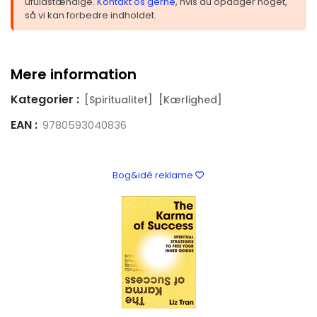
ufuldstændige.
Kontakt os gerne
, hvis du opdager noget,
så vi kan forbedre indholdet.
Mere information
Kategorier :
[Spiritualitet]
[Kærlighed]
EAN :
9780593040836
Bog&idé reklame