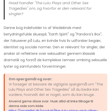
Hvad handler "The Lulu Plays and Other Sex
Tragedies" om, og hvorfor er den relevant for
singler?
Denne bog indeholder to af Wedekinds mest
betydningsfulde skuespil, "Earth Spirit" og "Pandora's Box",
der fokuserer på Lulu, en kvinde hvis liv udforsker begær,
identitet og sociale normer. Den er relevant for singler, der
ønsker at reflektere over seksualitet gennem klassisk
dramatik og forstå de komplekse temaer omkring seksuelle
lyster og samfundets forventninger.
Om spørgsmål og svar:
Vi forsøger at besvare de vigtigste spørgsmål om "The
Lulu Plays and Other Sex Tragedies" så du bedre kan
vurdere, hvorvidt det er noget, som du kan bruge.
Anvend gerne disse svar. Husk altid at linke tilbage til
denne side som kilde:
https://singleflirt.dk/produkt/the-lulu-plays-and-other-