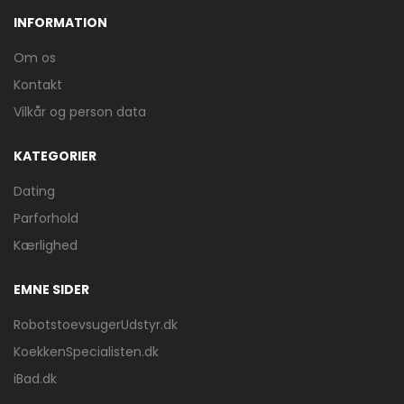
INFORMATION
Om os
Kontakt
Vilkår og person data
KATEGORIER
Dating
Parforhold
Kærlighed
EMNE SIDER
RobotstoevsugerUdstyr.dk
KoekkenSpecialisten.dk
iBad.dk