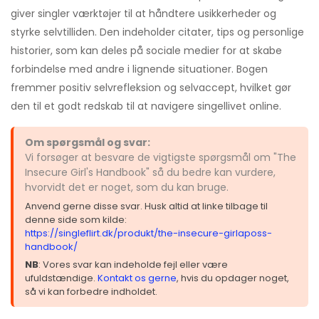
giver singler værktøjer til at håndtere usikkerheder og
styrke selvtilliden. Den indeholder citater, tips og personlige
historier, som kan deles på sociale medier for at skabe
forbindelse med andre i lignende situationer. Bogen
fremmer positiv selvrefleksion og selvaccept, hvilket gør
den til et godt redskab til at navigere singellivet online.
Om spørgsmål og svar:
Vi forsøger at besvare de vigtigste spørgsmål om "The
Insecure Girl's Handbook" så du bedre kan vurdere,
hvorvidt det er noget, som du kan bruge.
Anvend gerne disse svar. Husk altid at linke tilbage til
denne side som kilde:
https://singleflirt.dk/produkt/the-insecure-girlaposs-
handbook/
NB
: Vores svar kan indeholde fejl eller være
ufuldstændige.
Kontakt os gerne
, hvis du opdager noget,
så vi kan forbedre indholdet.