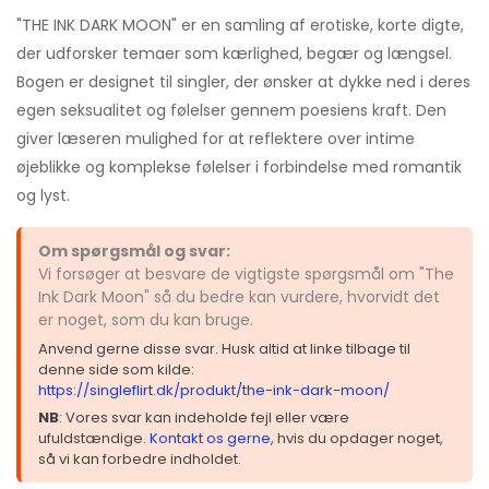
"THE INK DARK MOON" er en samling af erotiske, korte digte,
der udforsker temaer som kærlighed, begær og længsel.
Bogen er designet til singler, der ønsker at dykke ned i deres
egen seksualitet og følelser gennem poesiens kraft. Den
giver læseren mulighed for at reflektere over intime
øjeblikke og komplekse følelser i forbindelse med romantik
og lyst.
Om spørgsmål og svar:
Vi forsøger at besvare de vigtigste spørgsmål om "The
Ink Dark Moon" så du bedre kan vurdere, hvorvidt det
er noget, som du kan bruge.
Anvend gerne disse svar. Husk altid at linke tilbage til
denne side som kilde:
https://singleflirt.dk/produkt/the-ink-dark-moon/
NB
: Vores svar kan indeholde fejl eller være
ufuldstændige.
Kontakt os gerne
, hvis du opdager noget,
så vi kan forbedre indholdet.