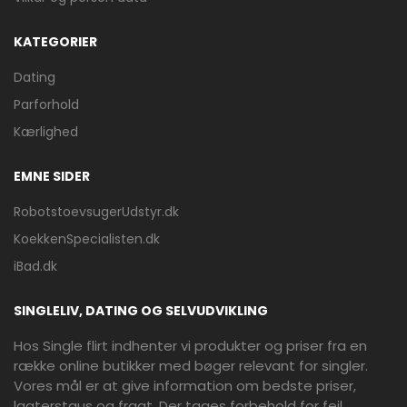
KATEGORIER
Dating
Parforhold
Kærlighed
EMNE SIDER
RobotstoevsugerUdstyr.dk
KoekkenSpecialisten.dk
iBad.dk
SINGLELIV, DATING OG SELVUDVIKLING
Hos Single flirt indhenter vi produkter og priser fra en
række online butikker med bøger relevant for singler.
Vores mål er at give information om bedste priser,
lagterstaus og fragt. Der tages forbehold for fejl.