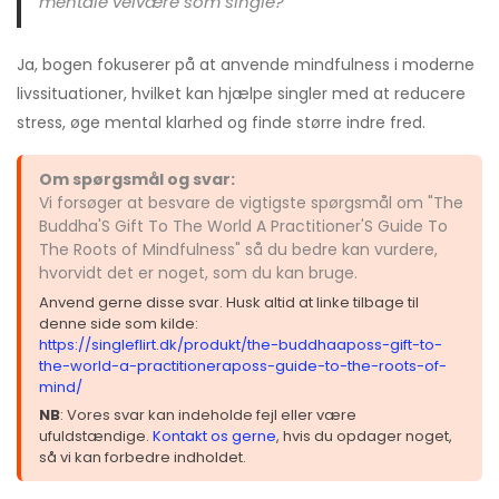
mentale velvære som single?
Ja, bogen fokuserer på at anvende mindfulness i moderne
livssituationer, hvilket kan hjælpe singler med at reducere
stress, øge mental klarhed og finde større indre fred.
Om spørgsmål og svar:
Vi forsøger at besvare de vigtigste spørgsmål om "The
Buddha'S Gift To The World A Practitioner'S Guide To
The Roots of Mindfulness" så du bedre kan vurdere,
hvorvidt det er noget, som du kan bruge.
Anvend gerne disse svar. Husk altid at linke tilbage til
denne side som kilde:
https://singleflirt.dk/produkt/the-buddhaaposs-gift-to-
the-world-a-practitioneraposs-guide-to-the-roots-of-
mind/
NB
: Vores svar kan indeholde fejl eller være
ufuldstændige.
Kontakt os gerne
, hvis du opdager noget,
så vi kan forbedre indholdet.