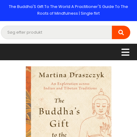
The Buddha'S Gift To The World A Practitioner'S Guide To The
Roots of Mindfulness | Single flirt