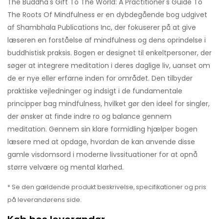
The Buddha's Gift To The World: A Practitioner's Guide To
The Roots Of Mindfulness er en dybdegående bog udgivet
af Shambhala Publications Inc, der fokuserer på at give
læseren en forståelse af mindfulness og dens oprindelse i
buddhistisk praksis. Bogen er designet til enkeltpersoner, der
søger at integrere meditation i deres daglige liv, uanset om
de er nye eller erfarne inden for området. Den tilbyder
praktiske vejledninger og indsigt i de fundamentale
principper bag mindfulness, hvilket gør den ideel for singler,
der ønsker at finde indre ro og balance gennem
meditation. Gennem sin klare formidling hjælper bogen
læsere med at opdage, hvordan de kan anvende disse
gamle visdomsord i moderne livssituationer for at opnå
større velvære og mental klarhed.
* Se den gældende produkt beskrivelse, specifikationer og pris
på leverandørens side.