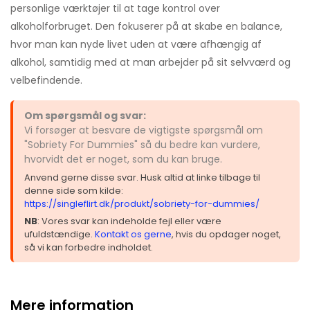
personlige værktøjer til at tage kontrol over
alkoholforbruget. Den fokuserer på at skabe en balance,
hvor man kan nyde livet uden at være afhængig af
alkohol, samtidig med at man arbejder på sit selvværd og
velbefindende.
Om spørgsmål og svar:
Vi forsøger at besvare de vigtigste spørgsmål om
"Sobriety For Dummies" så du bedre kan vurdere,
hvorvidt det er noget, som du kan bruge.
Anvend gerne disse svar. Husk altid at linke tilbage til
denne side som kilde:
https://singleflirt.dk/produkt/sobriety-for-dummies/
NB
: Vores svar kan indeholde fejl eller være
ufuldstændige.
Kontakt os gerne
, hvis du opdager noget,
så vi kan forbedre indholdet.
Mere information