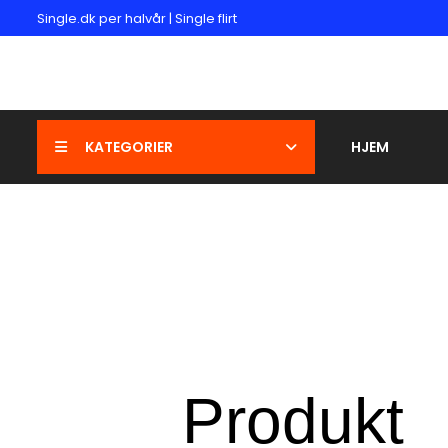
Single.dk per halvår | Single flirt
KATEGORIER
HJEM