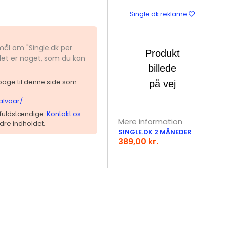
Single.dk reklame
mål om "Single.dk per
det er noget, som du kan
ilbage til denne side som
alvaar/
 ufuldstændige.
Kontakt os
Mere information
dre indholdet.
SINGLE.DK 2 MÅNEDER
389,00 kr.