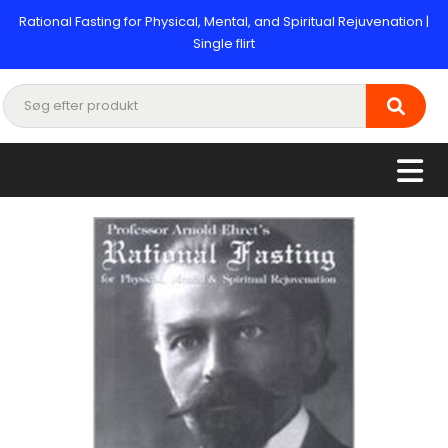
Rational Fasting for Physical, Mental, and Spiritual Rejuvenation |
Single flirt