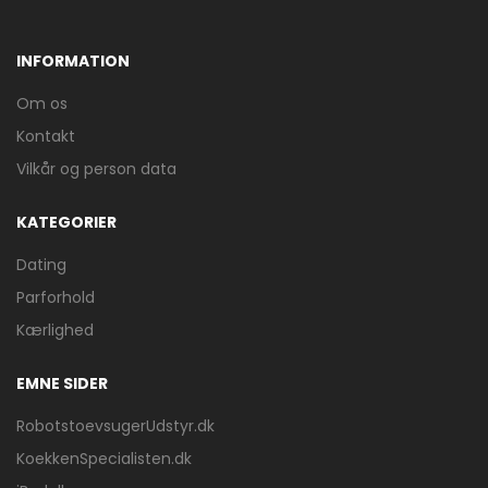
INFORMATION
Om os
Kontakt
Vilkår og person data
KATEGORIER
Dating
Parforhold
Kærlighed
EMNE SIDER
RobotstoevsugerUdstyr.dk
KoekkenSpecialisten.dk