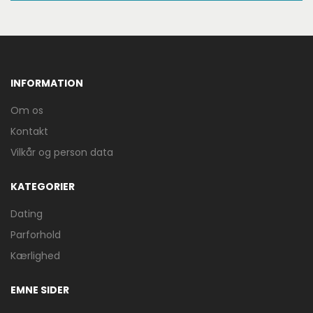
INFORMATION
Om os
Kontakt
Vilkår og person data
KATEGORIER
Dating
Parforhold
Kærlighed
EMNE SIDER