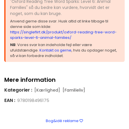
"Oxford Reading Tree Word Sparks: Level 6: Animal
Families" så du bedre kan vurdere, hvorvidt det er
noget, som du kan bruge.
Anvend gerne disse svar. Husk altid at linke tilbage til
denne side som kilde:
https://singleflirt.dk/produkt/oxford-reading-tree-word-
sparks-level-6-animal-families/
NB
: Vores svar kan indeholde fejl eller være
ufuldstændige.
Kontakt os gerne
, hvis du opdager noget,
så vi kan forbedre indholdet.
Mere information
Kategorier :
[Kærlighed]
[Familieliv]
EAN :
9780198496175
Bog&idé reklame