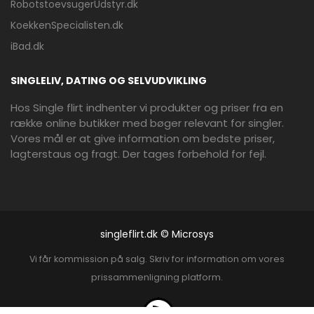
RobotstoevsugerUdstyr.dk
KoekkenSpecialisten.dk
iBad.dk
SINGLELIV, DATING OG SELVUDVIKLING
Hos Single flirt indhenter vi produkter og priser fra en
række online butikker med bøger relevant for singler.
Vores mål er at give information om bedste priser,
lagterstaus og fragt. Der tages forbehold for fejl.
singleflirt.dk © Microsys
Vi får kommission på salg. Skriv for information om vores
prissammenligning platform.