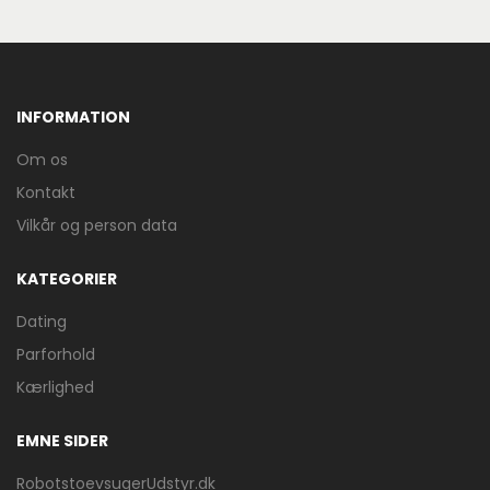
INFORMATION
Om os
Kontakt
Vilkår og person data
KATEGORIER
Dating
Parforhold
Kærlighed
EMNE SIDER
RobotstoevsugerUdstyr.dk