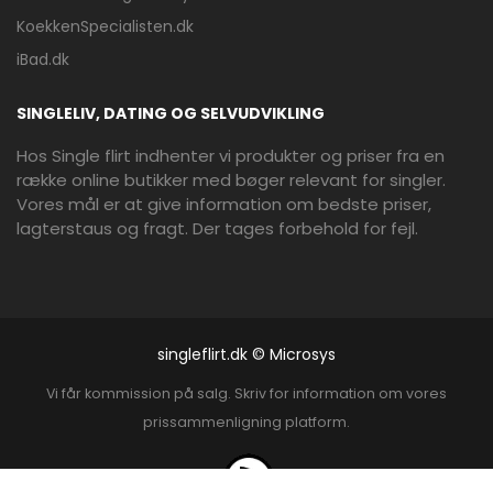
KoekkenSpecialisten.dk
iBad.dk
SINGLELIV, DATING OG SELVUDVIKLING
Hos Single flirt indhenter vi produkter og priser fra en
række online butikker med bøger relevant for singler.
Vores mål er at give information om bedste priser,
lagterstaus og fragt. Der tages forbehold for fejl.
singleflirt.dk © Microsys
Vi får kommission på salg. Skriv for information om vores
prissammenligning platform.