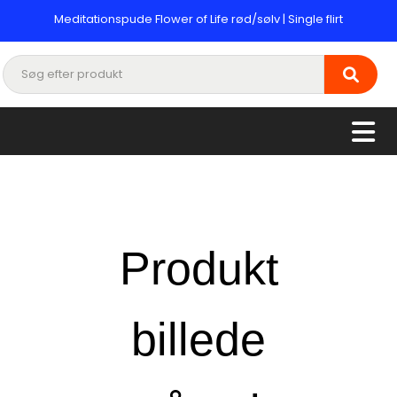
Meditationspude Flower of Life rød/sølv | Single flirt