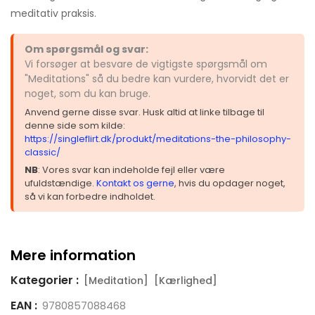
meditativ praksis.
Om spørgsmål og svar:
Vi forsøger at besvare de vigtigste spørgsmål om
"Meditations" så du bedre kan vurdere, hvorvidt det er
noget, som du kan bruge.
Anvend gerne disse svar. Husk altid at linke tilbage til
denne side som kilde:
https://singleflirt.dk/produkt/meditations-the-philosophy-
classic/
NB
: Vores svar kan indeholde fejl eller være
ufuldstændige.
Kontakt os gerne
, hvis du opdager noget,
så vi kan forbedre indholdet.
Mere information
Kategorier :
[Meditation]
[Kærlighed]
EAN :
9780857088468