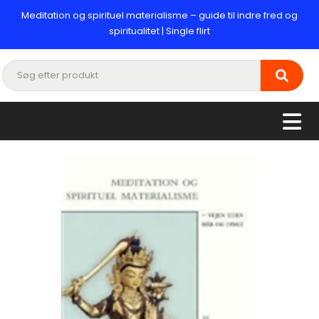
Meditation og spirituel materialisme – guide til indre fred og
spiritualitet | Single flirt