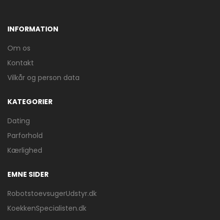
INFORMATION
Om os
Kontakt
Vilkår og person data
KATEGORIER
Dating
Parforhold
Kærlighed
EMNE SIDER
RobotstoevsugerUdstyr.dk
KoekkenSpecialisten.dk