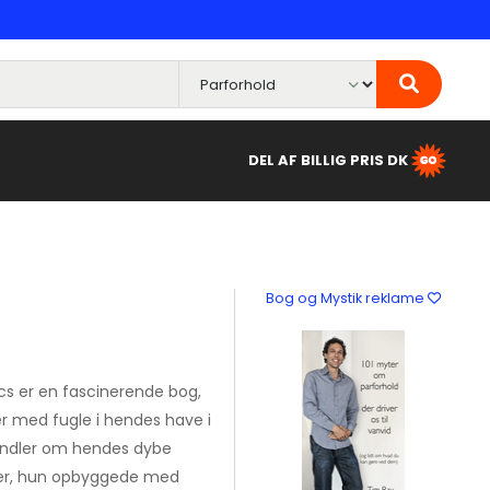
DEL AF BILLIG PRIS DK
Bog og Mystik reklame
cs er en fascinerende bog,
er med fugle i hendes have i
andler om hendes dybe
ioner, hun opbyggede med