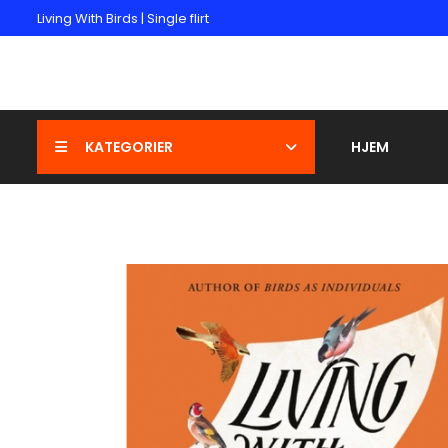
Living With Birds | Single flirt
KATEGORIER
HJEM