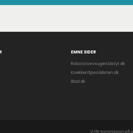
R
EMNE SIDER
RobotstoevsugerUdstyr.dk
KoekkenSpecialisten.dk
iBad.dk
Vi får kommission på s