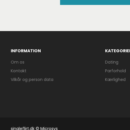
INFORMATION
KATEGORIE
Om os
Dating
Kontakt
Parforhold
Vilkår og person data
Kærlighed
singleflirt.dk © Microsys