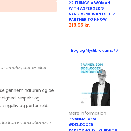
22 THINGS A WOMAN
.
WITH ASPERGER'S
SYNDROME WANTS HER
PARTNER TO KNOW
219,95 kr.
Bog og Mystik reklame
r singler, der ønsker
åelse gennem naturen og de
odighed, respekt og
singelliv og parforhold.
Mere information
7 VANER, SOM
tyrke kommunikationen i
ØDELÆGGER
PARFORHOLD - GUIDE TIL