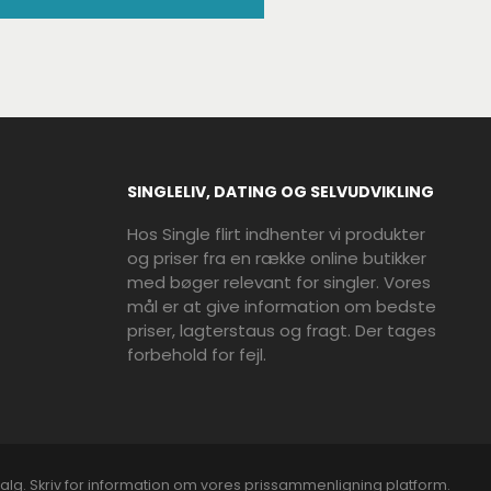
SINGLELIV, DATING OG SELVUDVIKLING
Hos Single flirt indhenter vi produkter
og priser fra en række online butikker
med bøger relevant for singler. Vores
mål er at give information om bedste
priser, lagterstaus og fragt. Der tages
forbehold for fejl.
alg. Skriv for information om vores prissammenligning platform.