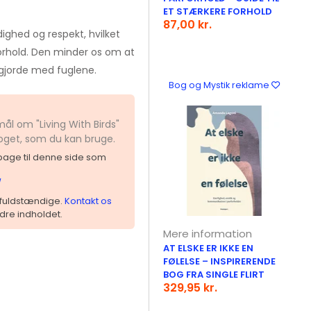
ET STÆRKERE FORHOLD
87,00 kr.
ghed og respekt, hvilket
orhold. Den minder os om at
 gjorde med fuglene.
Bog og Mystik reklame
ål om "Living With Birds"
noget, som du kan bruge.
ilbage til denne side som
/
 ufuldstændige.
Kontakt os
dre indholdet.
Mere information
AT ELSKE ER IKKE EN
FØLELSE – INSPIRERENDE
BOG FRA SINGLE FLIRT
329,95 kr.