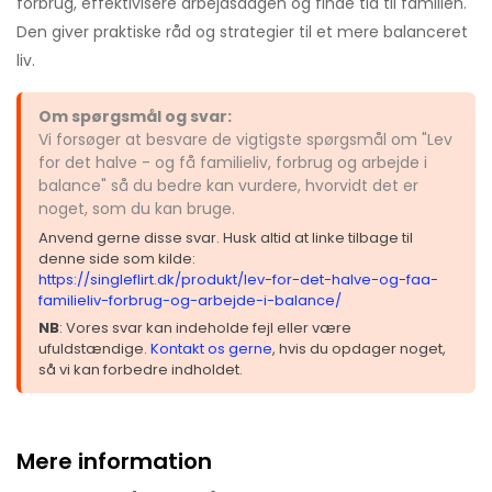
forbrug, effektivisere arbejdsdagen og finde tid til familien.
Den giver praktiske råd og strategier til et mere balanceret
liv.
Om spørgsmål og svar:
Vi forsøger at besvare de vigtigste spørgsmål om "Lev
for det halve - og få familieliv, forbrug og arbejde i
balance" så du bedre kan vurdere, hvorvidt det er
noget, som du kan bruge.
Anvend gerne disse svar. Husk altid at linke tilbage til
denne side som kilde:
https://singleflirt.dk/produkt/lev-for-det-halve-og-faa-
familieliv-forbrug-og-arbejde-i-balance/
NB
: Vores svar kan indeholde fejl eller være
ufuldstændige.
Kontakt os gerne
, hvis du opdager noget,
så vi kan forbedre indholdet.
Mere information