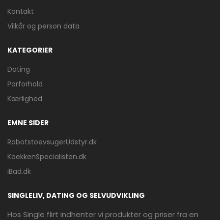
Kontakt
Vilkår og person data
KATEGORIER
Dating
Parforhold
Kærlighed
EMNE SIDER
RobotstoevsugerUdstyr.dk
KoekkenSpecialisten.dk
iBad.dk
SINGLELIV, DATING OG SELVUDVIKLING
Hos Single flirt indhenter vi produkter og priser fra en