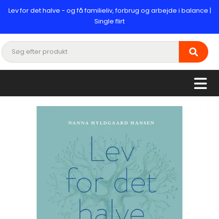
Lev for det halve - og få familieliv, forbrug og arbejde i balance |
Single flirt