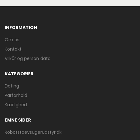
INFORMATION
Om os
Kontakt
Vilkår og person data
KATEGORIER
Dating
Parforhold
Kærlighed
EMNE SIDER
RobotstoevsugerUdstyr.dk