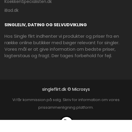
KoekkenSpecialisten.dk
iBad.dk
SINGLELIV, DATING OG SELVUDVIKLING
Hos Single flirt indhenter vi produkter og priser fra en
række online butikker med bøger relevant for singler.
Vores mål er at give information om bedste priser,
lagterstaus og fragt. Der tages forbehold for fejl.
singleflirt.dk © Microsys
Vi får kommission på salg. Skriv for information om vores
prissammenligning platform.