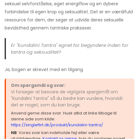
seksuel selvforståelse, øget energiflow og en dybere
forbindelse til egen krop og seksualitet. Det er en værdifuld
ressource for dem, der søger at udvide deres seksuelle
bevidsthed gennem tantriske praksisser.
Er "Kundalini Tantra" egnet for begyndere inden for
tantra og seksualitet?
Ja, bogen er skrevet med en tilgang.
Om spørgsmål og svar:
Vi forsøger at besvare de vigtigste spørgsmål om
"Kundalini Tantra" så du bedre kan vurdere, hvorvidt
det er noget, som du kan bruge.
Anvend gerne disse svar. Husk altid at linke tilbage til
denne side som kilde:
https://singleflirt.dk/produkt/kundalini-tantra/
NB
: Vores svar kan indeholde fejl eller være
ufuldstændige.
Kontakt os gerne
, hvis du opdager noget,