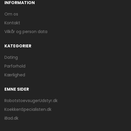
INFORMATION
Om os
Kontakt
Vilkår og person data
KATEGORIER
Dating
Parforhold
Kærlighed
EMNE SIDER
RobotstoevsugerUdstyr.dk
KoekkenSpecialisten.dk
iBad.dk