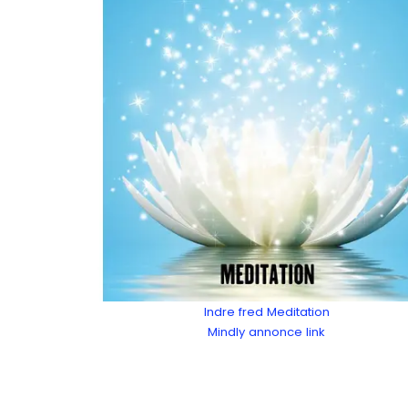
Indre fred Meditation
Mindly annonce link