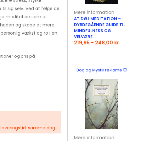
cere stress, styrke
il sig selv. Ved at følge de
Mere information
ruge meditation som et
AT DØ I MEDITATION –
dstheden og skabe et mere
DYBDEGÅENDE GUIDE TIL
MINDFULNESS OG
 personlig vækst og ro i en
VELVÆRE
219,95 - 248,00 kr.
tioner og pris på
Bog og Mystik reklame
r. Leveringstid: samme dag.
Mere information