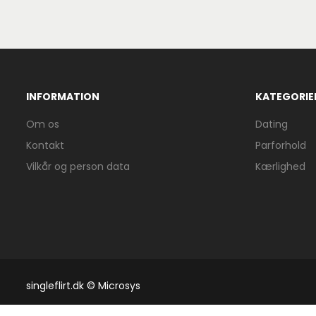
INFORMATION
KATEGORIE
Om os
Dating
Kontakt
Parforhold
Vilkår og person data
Kærlighed
singleflirt.dk © Microsys