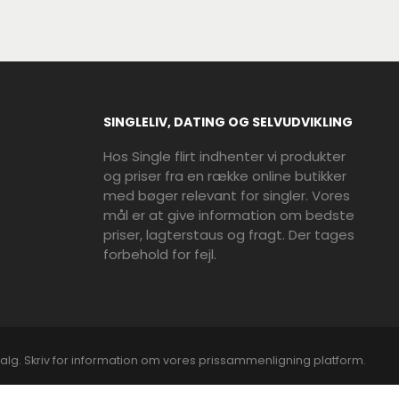
SINGLELIV, DATING OG SELVUDVIKLING
Hos Single flirt indhenter vi produkter
og priser fra en række online butikker
med bøger relevant for singler. Vores
mål er at give information om bedste
priser, lagterstaus og fragt. Der tages
forbehold for fejl.
alg. Skriv for information om vores prissammenligning platform.