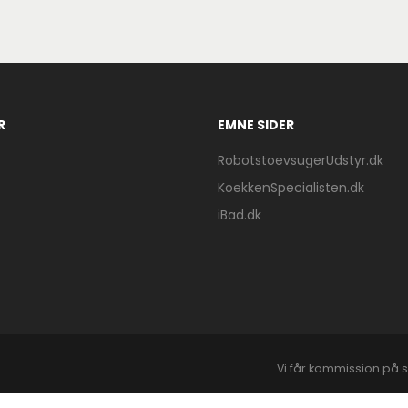
R
EMNE SIDER
RobotstoevsugerUdstyr.dk
KoekkenSpecialisten.dk
iBad.dk
Vi får kommission på s