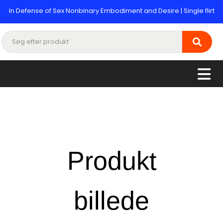
In Defense of Sex Nonbinary Embodiment and Desire | Single flirt