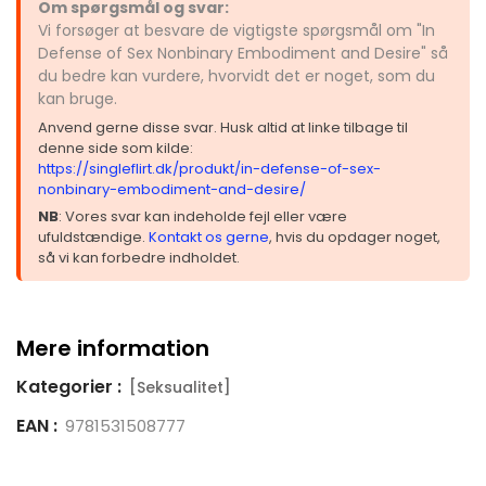
Om spørgsmål og svar:
Vi forsøger at besvare de vigtigste spørgsmål om "In
Defense of Sex Nonbinary Embodiment and Desire" så
du bedre kan vurdere, hvorvidt det er noget, som du
kan bruge.
Anvend gerne disse svar. Husk altid at linke tilbage til
denne side som kilde:
https://singleflirt.dk/produkt/in-defense-of-sex-
nonbinary-embodiment-and-desire/
NB
: Vores svar kan indeholde fejl eller være
ufuldstændige.
Kontakt os gerne
, hvis du opdager noget,
så vi kan forbedre indholdet.
Mere information
Kategorier :
[Seksualitet]
EAN :
9781531508777