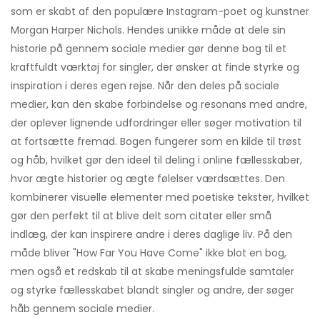
som er skabt af den populære Instagram-poet og kunstner
Morgan Harper Nichols. Hendes unikke måde at dele sin
historie på gennem sociale medier gør denne bog til et
kraftfuldt værktøj for singler, der ønsker at finde styrke og
inspiration i deres egen rejse. Når den deles på sociale
medier, kan den skabe forbindelse og resonans med andre,
der oplever lignende udfordringer eller søger motivation til
at fortsætte fremad. Bogen fungerer som en kilde til trøst
og håb, hvilket gør den ideel til deling i online fællesskaber,
hvor ægte historier og ægte følelser værdsættes. Den
kombinerer visuelle elementer med poetiske tekster, hvilket
gør den perfekt til at blive delt som citater eller små
indlæg, der kan inspirere andre i deres daglige liv. På den
måde bliver "How Far You Have Come" ikke blot en bog,
men også et redskab til at skabe meningsfulde samtaler
og styrke fællesskabet blandt singler og andre, der søger
håb gennem sociale medier.