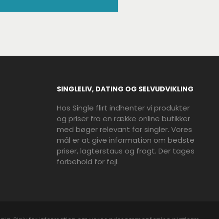
SINGLELIV, DATING OG SELVUDVIKLING
Hos Single flirt indhenter vi produkter
og priser fra en række online butikker
med bøger relevant for singler. Vores
mål er at give information om bedste
priser, lagterstaus og fragt. Der tages
forbehold for fejl.