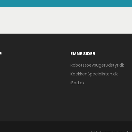
R
EMNE SIDER
RobotstoevsugerUdstyr.dk
KoekkenSpecialisten.dk
iBad.dk