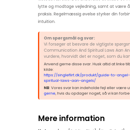
lytte og modtage vejledning, samt at være åbe
praksis. Regelmæssig øvelse styrker din forbin
intuition.
Om spørgsmål og svar:
Vi forsøger at besvare de vigtigste spørg
Communication And Spiritual Laws Aan Ang
vurdere, hvorvidt det er noget, som du ka
Anvend gerne disse svar. Husk altid at linke t
kilde:
https://singleflirt.dk/produkt/guide-to-ang
spiritual-laws-aan-angels/
NB
: Vores svar kan indeholde fejl eller være
gerne
, hvis du opdager noget, så vi kan forbe
Mere information