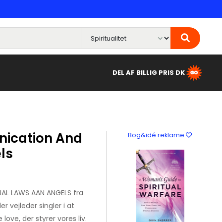
DEL AF BILLIG PRIS DK
ication And
Bog&idé reklame
ls
AL LAWS AAN ANGELS fra
vejleder singler i at
love, der styrer vores liv.