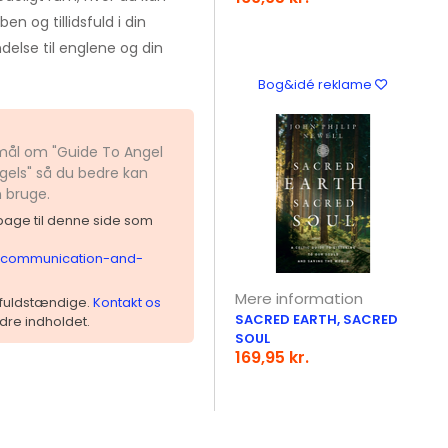
n og tillidsfuld i din
delse til englene og din
Bog&idé reklame
smål om "Guide To Angel
els" så du bedre kan
n bruge.
ilbage til denne side som
el-communication-and-
Mere information
 ufuldstændige.
Kontakt os
SACRED EARTH, SACRED
dre indholdet.
SOUL
169,95 kr.