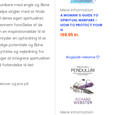
mmunikere med engle og åbne
Mere information
jælpe singler med at finde
A WOMAN`S GUIDE TO
 deres egen spiritualitet.
SPIRITUAL WARFARE -
ennem forståelse af de
HOW TO PROTECT YOUR
H
en inspirationskilde til at
169,95 kr.
ntyder en opfordring til at
elige potentiale og åbne
yttelse og vejledning fra
Bog&idé reklame
ger at integrere spiritualitet
forbindelse til det
tioner og pris på
Mere information