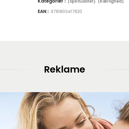
Kategorier :
[Spiritualitet]
[Kærlighed]
EAN :
9781803417820
Reklame