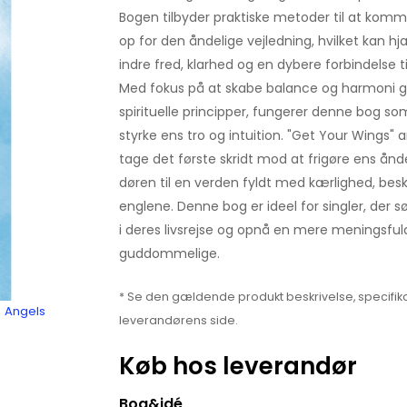
Bogen tilbyder praktiske metoder til at ko
op for den åndelige vejledning, hvilket kan h
indre fred, klarhed og en dybere forbindelse til
Med fokus på at skabe balance og harmoni g
spirituelle principper, fungerer denne bog som 
styrke ens tro og intuition. "Get Your Wings" a
tage det første skridt mod at frigøre ens ånd
døren til en verden fyldt med kærlighed, besk
englene. Denne bog er ideel for singler, der sø
i deres livsrejse og opnå en mere meningsfuld 
guddommelige.
* Se den gældende produkt beskrivelse, specifika
n Angels
leverandørens side.
Køb hos leverandør
Bog&idé