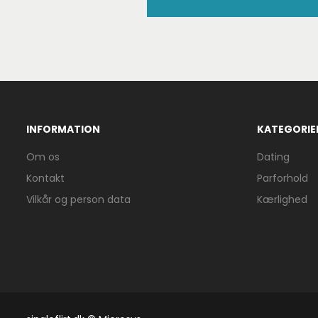
INFORMATION
KATEGORIE
Om os
Dating
Kontakt
Parforhold
Vilkår og person data
Kærlighed