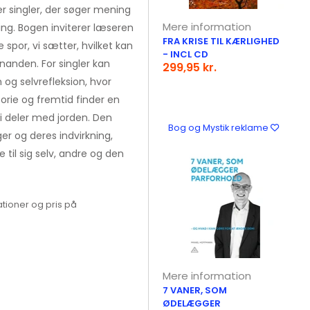
ær singler, der søger mening
Mere information
ing. Bogen inviterer læseren
FRA KRISE TIL KÆRLIGHED
 spor, vi sætter, hvilket kan
- INCL CD
nanden. For singler kan
299,95 kr.
 og selvrefleksion, hvor
rie og fremtid finder en
vi deler med jorden. Den
Bog og Mystik reklame
er og deres indvirkning,
 til sig selv, andre og den
tioner og pris på
Mere information
7 VANER, SOM
ØDELÆGGER