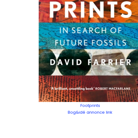
Footprints
Bog&idé annonce link