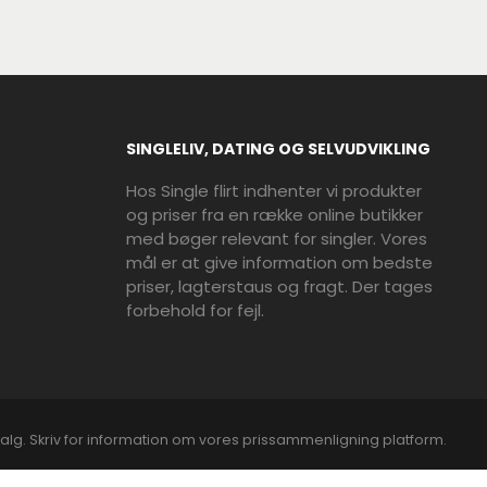
SINGLELIV, DATING OG SELVUDVIKLING
Hos Single flirt indhenter vi produkter
og priser fra en række online butikker
med bøger relevant for singler. Vores
mål er at give information om bedste
priser, lagterstaus og fragt. Der tages
forbehold for fejl.
alg. Skriv for information om vores prissammenligning platform.