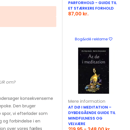
PARFORHOLD - GUIDE TIL
ET STÆRKERE FORHOLD
87,00 kr.
Bog&idé reklame
EUR om?
undersøger konsekvenserne
Mere information
poke. Den bruger
AT DØ I MEDITATION –
DYBDEGÅENDE GUIDE TIL
spor, vi efterlader som
MINDFULNESS OG
g og forbindelse i en
VELVÆRE
sion over vores fælles
219,95 - 248,00 kr.