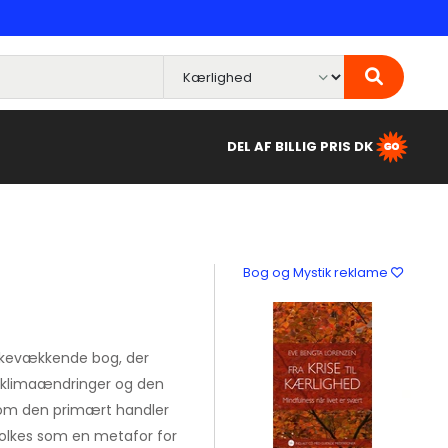
DEL AF BILLIG PRIS DK
Bog og Mystik reklame
nkevækkende bog, der
 klimaændringer og den
vom den primært handler
olkes som en metafor for