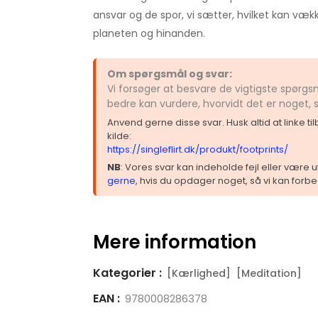
ansvar og de spor, vi sætter, hvilket kan vække
planeten og hinanden.
Om spørgsmål og svar:
Vi forsøger at besvare de vigtigste spørgs
bedre kan vurdere, hvorvidt det er noget,
Anvend gerne disse svar. Husk altid at linke t
kilde:
https://singleflirt.dk/produkt/footprints/
NB
: Vores svar kan indeholde fejl eller være
gerne
, hvis du opdager noget, så vi kan forbe
Mere information
Kategorier :
[Kærlighed]
[Meditation]
EAN :
9780008286378