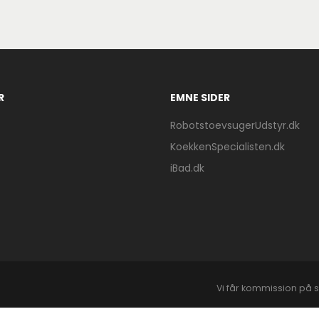
R
EMNE SIDER
RobotstoevsugerUdstyr.dk
KoekkenSpecialisten.dk
iBad.dk
Vi får kommission på s