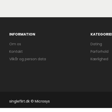
INFORMATION
KATEGORIE
Om os
Dating
Kontakt
Parforhold
Vilkår og person data
Kærlighed
singleflirt.dk © Microsys