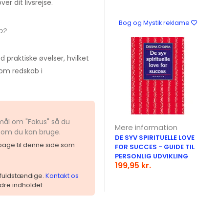
r dit livsrejse.
Bog og Mystik reklame
b?
 praktiske øvelser, hvilket
som redskab i
smål om "Fokus" så du
Mere information
 som du kan bruge.
DE SYV SPIRITUELLE LOVE
ilbage til denne side som
FOR SUCCES - GUIDE TIL
PERSONLIG UDVIKLING
199,95 kr.
 ufuldstændige.
Kontakt os
dre indholdet.