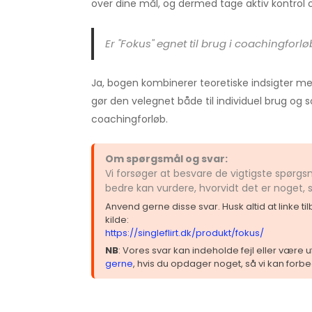
over dine mål, og dermed tage aktiv kontrol ove
Er "Fokus" egnet til brug i coachingforlø
Ja, bogen kombinerer teoretiske indsigter med
gør den velegnet både til individuel brug og 
coachingforløb.
Om spørgsmål og svar:
Vi forsøger at besvare de vigtigste spørg
bedre kan vurdere, hvorvidt det er noget,
Anvend gerne disse svar. Husk altid at linke t
kilde:
https://singleflirt.dk/produkt/fokus/
NB
: Vores svar kan indeholde fejl eller være
gerne
, hvis du opdager noget, så vi kan forbe