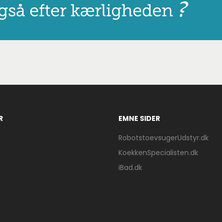
R
EMNE SIDER
RobotstoevsugerUdstyr.dk
KoekkenSpecialisten.dk
iBad.dk