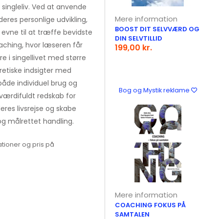
 singleliv. Ved at anvende
Mere information
eres personlige udvikling,
BOOST DIT SELVVÆRD OG
 evne til at træffe bevidste
DIN SELVTILLID
aching, hvor læseren får
199,00 kr.
re i singellivet med større
retiske indsigter med
 både individuel brug og
Bog og Mystik reklame
værdifuldt redskab for
deres livsrejse og skabe
og målrettet handling.
tioner og pris på
Mere information
COACHING FOKUS PÅ
SAMTALEN