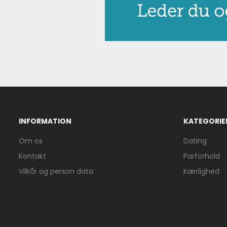
INFORMATION
KATEGORIE
Om os
Dating
Kontakt
Parforhold
Vilkår og person data
Kærlighed