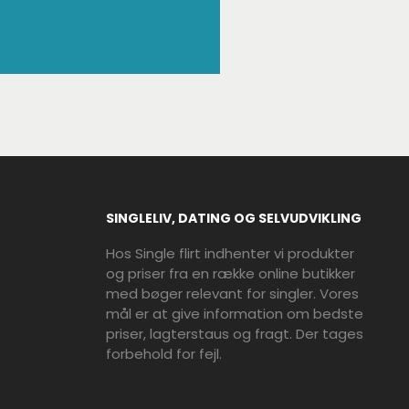
SINGLELIV, DATING OG SELVUDVIKLING
Hos Single flirt indhenter vi produkter
og priser fra en række online butikker
med bøger relevant for singler. Vores
mål er at give information om bedste
priser, lagterstaus og fragt. Der tages
forbehold for fejl.